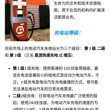
生命力的文件和技术资源指
南，用于在您的机构内扩展清
洁能源业务。
充电站等级：
目前市场上的电动汽车充电站分为三个级别：
第 1 级
,
二级
和
第 3 级
（又名
直流快速充电
或
增压
).
第 1 级
1 级充电：使用普通的 120 伏家用插座，最
适合电池容量较小的插电式混合动力电动汽车。不
过，1 级充电是电动汽车充电最慢的方式，很可能
无法满足电动汽车的日常充电需求。
二级
2级充电：日常电动汽车充电最广泛使用的级
别，使用240伏连接，为电动汽车充电的速度约为
1级的7-10倍。2 级充电器每小时最多可补充 80 英