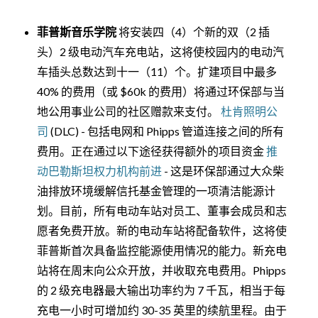
菲普斯音乐学院
将安装四（4）个新的双（2 插
头）2 级电动汽车充电站，这将使校园内的电动汽
车插头总数达到十一（11）个。扩建项目中最多
40% 的费用（或 $60k 的费用）将通过环保部与当
地公用事业公司的社区赠款来支付。
杜肯照明公
司
(DLC) - 包括电网和 Phipps 管道连接之间的所有
费用。正在通过以下途径获得额外的项目资金
推
动巴勒斯坦权力机构前进
- 这是环保部通过大众柴
油排放环境缓解信托基金管理的一项清洁能源计
划。目前，所有电动车站对员工、董事会成员和志
愿者免费开放。新的电动车站将配备软件，这将使
菲普斯首次具备监控能源使用情况的能力。新充电
站将在周末向公众开放，并收取充电费用。Phipps
的 2 级充电器最大输出功率约为 7 千瓦，相当于每
充电一小时可增加约 30-35 英里的续航里程。由于