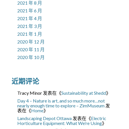
2021 年 8 月
2021 年 6 月
2021 年 4 月
2021 年 3 月
2021 年 1 月
2020 年 12 月
2020 年 11 月
2020 年 10 月
近期评论
Tracy Minor
发表在《
Sustainability at Shedd
》
Day 4 – Nature is art, and so much more…not
nearly enough time to explore – ZimMuseum
发
表在《
Home
》
Landscaping Depot Ottawa
发表在《
Electric
Horticulture Equipment: What We’re Using
》