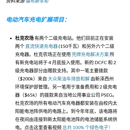
资料来源
福布斯车轮
电动汽车充电扩展项目：
杜克农场
有两个二级充电站。他们目前正在安装
两个
直流快速充电器
(150千瓦）和另外六个二级
充电器。杜克农场正在使用
壳牌充电解决方案
所
有新充电站将于 4 月底投入使用。新的 DCFC 和 2
级充电器部分由赠款支持。其中一笔主要拨款
（$200k）来自
大众柴油车排放和解
由新泽西州
环境保护部管理。另一笔用于准备费用和 2 级充电
器（$65k）的拨款来自当地公用事业公司 PSEG。
杜克农场的所有电动汽车充电器都安装在由校内太
阳能电池阵供电的电路上。到今年年底，该电路将
在夜间由连接到新太阳能电池阵的电池储能系统供
电。点击这里查看视频
总共 100% 个绿色电子！