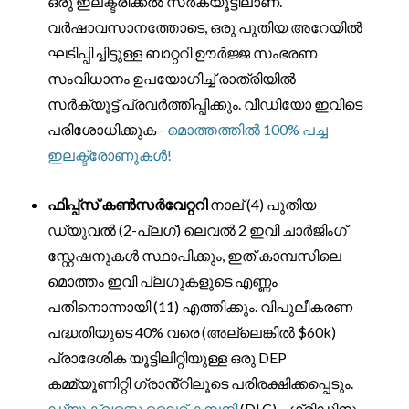
ഒരു ഇലക്ട്രിക്കൽ സർക്യൂട്ടിലാണ്.
വർഷാവസാനത്തോടെ, ഒരു പുതിയ അറേയിൽ
ഘടിപ്പിച്ചിട്ടുള്ള ബാറ്ററി ഊർജ്ജ സംഭരണ
സംവിധാനം ഉപയോഗിച്ച് രാത്രിയിൽ
സർക്യൂട്ട് പ്രവർത്തിപ്പിക്കും. വീഡിയോ ഇവിടെ
പരിശോധിക്കുക -
മൊത്തത്തിൽ 100% പച്ച
ഇലക്ട്രോണുകൾ!
ഫിപ്പ്സ് കൺസർവേറ്ററി
നാല് (4) പുതിയ
ഡ്യുവൽ (2-പ്ലഗ്) ലെവൽ 2 ഇവി ചാർജിംഗ്
സ്റ്റേഷനുകൾ സ്ഥാപിക്കും, ഇത് കാമ്പസിലെ
മൊത്തം ഇവി പ്ലഗുകളുടെ എണ്ണം
പതിനൊന്നായി (11) എത്തിക്കും. വിപുലീകരണ
പദ്ധതിയുടെ 40% വരെ (അല്ലെങ്കിൽ $60k)
പ്രാദേശിക യൂട്ടിലിറ്റിയുള്ള ഒരു DEP
കമ്മ്യൂണിറ്റി ഗ്രാൻ്റിലൂടെ പരിരക്ഷിക്കപ്പെടും.
ഡ്യൂക്വസ്നെ ലൈറ്റ് കമ്പനി
(DLC) – ഗ്രിഡിനും