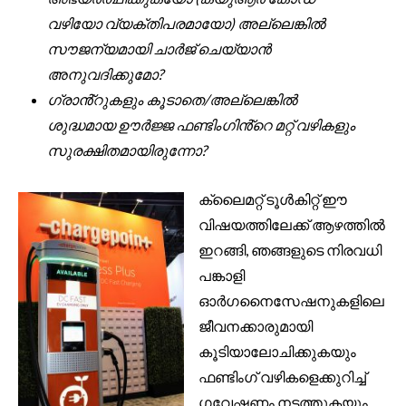
വഴിയോ വ്യക്തിപരമായോ) അല്ലെങ്കിൽ
സൗജന്യമായി ചാർജ് ചെയ്യാൻ
അനുവദിക്കുമോ?
ഗ്രാൻ്റുകളും കൂടാതെ/അല്ലെങ്കിൽ
ശുദ്ധമായ ഊർജ്ജ ഫണ്ടിംഗിൻ്റെ മറ്റ് വഴികളും
സുരക്ഷിതമായിരുന്നോ?
ക്ലൈമറ്റ് ടൂൾകിറ്റ് ഈ
വിഷയത്തിലേക്ക് ആഴത്തിൽ
ഇറങ്ങി, ഞങ്ങളുടെ നിരവധി
പങ്കാളി
ഓർഗനൈസേഷനുകളിലെ
ജീവനക്കാരുമായി
കൂടിയാലോചിക്കുകയും
ഫണ്ടിംഗ് വഴികളെക്കുറിച്ച്
ഗവേഷണം നടത്തുകയും