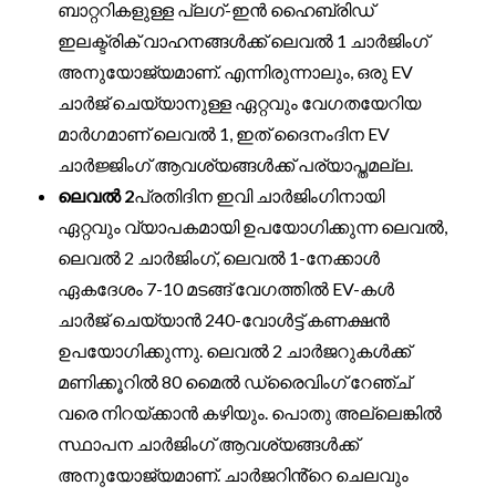
ബാറ്ററികളുള്ള പ്ലഗ്-ഇൻ ഹൈബ്രിഡ്
ഇലക്ട്രിക് വാഹനങ്ങൾക്ക് ലെവൽ 1 ചാർജിംഗ്
അനുയോജ്യമാണ്. എന്നിരുന്നാലും, ഒരു EV
ചാർജ് ചെയ്യാനുള്ള ഏറ്റവും വേഗതയേറിയ
മാർഗമാണ് ലെവൽ 1, ഇത് ദൈനംദിന EV
ചാർജ്ജിംഗ് ആവശ്യങ്ങൾക്ക് പര്യാപ്തമല്ല.
ലെവൽ 2
പ്രതിദിന ഇവി ചാർജിംഗിനായി
ഏറ്റവും വ്യാപകമായി ഉപയോഗിക്കുന്ന ലെവൽ,
ലെവൽ 2 ചാർജിംഗ്, ലെവൽ 1-നേക്കാൾ
ഏകദേശം 7-10 മടങ്ങ് വേഗത്തിൽ EV-കൾ
ചാർജ് ചെയ്യാൻ 240-വോൾട്ട് കണക്ഷൻ
ഉപയോഗിക്കുന്നു. ലെവൽ 2 ചാർജറുകൾക്ക്
മണിക്കൂറിൽ 80 മൈൽ ഡ്രൈവിംഗ് റേഞ്ച്
വരെ നിറയ്ക്കാൻ കഴിയും. പൊതു അല്ലെങ്കിൽ
സ്ഥാപന ചാർജിംഗ് ആവശ്യങ്ങൾക്ക്
അനുയോജ്യമാണ്. ചാർജറിൻ്റെ ചെലവും