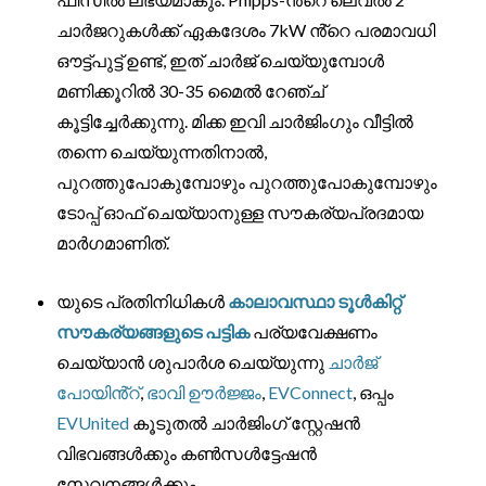
ചാർജറുകൾക്ക് ഏകദേശം 7kW ൻ്റെ പരമാവധി
ഔട്ട്‌പുട്ട് ഉണ്ട്, ഇത് ചാർജ് ചെയ്യുമ്പോൾ
മണിക്കൂറിൽ 30-35 മൈൽ റേഞ്ച്
കൂട്ടിച്ചേർക്കുന്നു. മിക്ക ഇവി ചാർജിംഗും വീട്ടിൽ
തന്നെ ചെയ്യുന്നതിനാൽ,
പുറത്തുപോകുമ്പോഴും പുറത്തുപോകുമ്പോഴും
ടോപ്പ് ഓഫ് ചെയ്യാനുള്ള സൗകര്യപ്രദമായ
മാർഗമാണിത്.
യുടെ പ്രതിനിധികൾ
കാലാവസ്ഥാ ടൂൾകിറ്റ്
സൗകര്യങ്ങളുടെ പട്ടിക
പര്യവേക്ഷണം
ചെയ്യാൻ ശുപാർശ ചെയ്യുന്നു
ചാർജ്
പോയിൻ്റ്
,
ഭാവി ഊർജ്ജം
,
EVConnect
, ഒപ്പം
EVUnited
കൂടുതൽ ചാർജിംഗ് സ്റ്റേഷൻ
വിഭവങ്ങൾക്കും കൺസൾട്ടേഷൻ
സേവനങ്ങൾക്കും.