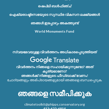
ഷെപ്ലി ബൾഫിഞ്ച്
ഐക്യരാഷ്ട്രസഭയുടെ സുസ്ഥിര വികസന ലക്ഷ്യങ്ങൾ
ഞങ്ങൾ ഇപ്പോഴും അകത്തുണ്ട്
World Monuments Fund
സ്വയമേവയുള്ള വിവർത്തനം അധികാരപ്പെടുത്തിയത്
വിവർത്തനം നിങ്ങളെ സഹായിക്കുന്നുണ്ടോ? അത്
കൃത്യമാണോ?
ഞങ്ങൾക്ക് നിങ്ങളുടെ ഫീഡ്‌ബാക്ക് വേണം!
ചോദ്യങ്ങളും അഭിപ്രായങ്ങളുമായി ഞങ്ങളെ ബന്ധപ്പെടുക.
ഞങ്ങളെ സമീപിക്കുക
climatetoolkit@phipps.conservatory.org
412-622-6914