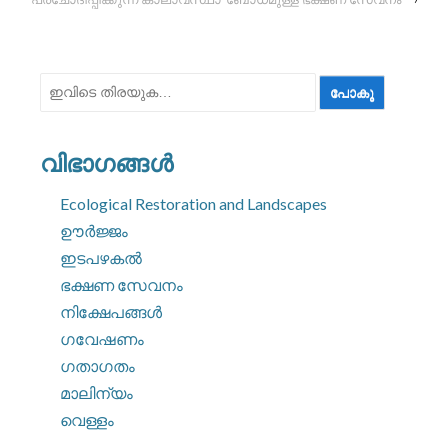
ഇതിനായി
തിരയുക:
വിഭാഗങ്ങൾ
Ecological Restoration and Landscapes
ഊർജ്ജം
ഇടപഴകൽ
ഭക്ഷണ സേവനം
നിക്ഷേപങ്ങൾ
ഗവേഷണം
ഗതാഗതം
മാലിന്യം
വെള്ളം