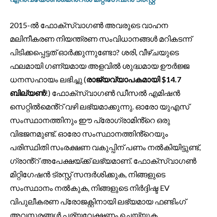
2015-ൽ ഫോക്‌സ്‌വാഗൺ അവരുടെ വാഹന
മലിനീകരണ നിയന്ത്രണ സംവിധാനങ്ങൾ മറികടന്ന്
പിടിക്കപ്പെട്ടത് ഓർക്കുന്നുണ്ടോ? ശരി, വീഴ്ചയുടെ
ഫലമായി ഗണ്യമായ അളവിൽ ശുദ്ധമായ ഊർജ്ജ
ധനസഹായം ലഭിച്ചു (
രാജ്യവ്യാപകമായി $14.7
ബില്യൺ
!) ഫോക്‌സ്‌വാഗൺ ഡീസൽ എമിഷൻ
സെറ്റിൽമെൻ്റ് വഴി ലഭ്യമാക്കുന്നു. ഓരോ യുഎസ്
സംസ്ഥാനത്തിനും ഈ പ്രോഗ്രാമിൻ്റെ ഒരു
വിഭജനമുണ്ട്. ഓരോ സംസ്ഥാനത്തിൻ്റെയും
പരിസ്ഥിതി സംരക്ഷണ വകുപ്പിന് പണം നൽകിയിട്ടുണ്ട്,
ഗ്രാൻ്റ് അപേക്ഷയ്ക്ക് ലഭ്യമാണ്. ഫോക്‌സ്‌വാഗൺ
മിറ്റിഗേഷൻ ട്രസ്റ്റ് സന്ദർശിക്കുക, നിങ്ങളുടെ
സംസ്ഥാനം നൽകുക, നിങ്ങളുടെ നിർദ്ദിഷ്ട EV
വിപുലീകരണ പ്രോജക്റ്റിനായി ലഭ്യമായ ഫണ്ടിംഗ്
അവസരങ്ങൾ പര്യവേക്ഷണം ചെയ്യുക.