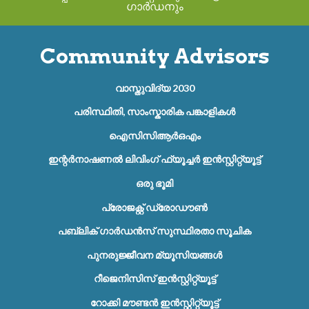
ഗാർഡനും
Community Advisors
വാസ്തുവിദ്യ 2030
പരിസ്ഥിതി, സാംസ്കാരിക പങ്കാളികൾ
ഐസിസിആർഒഎം
ഇന്റർനാഷണൽ ലിവിംഗ് ഫ്യൂച്ചർ ഇൻസ്റ്റിറ്റ്യൂട്ട്
ഒരു ഭൂമി
പ്രോജക്റ്റ് ഡ്രോഡൗൺ
പബ്ലിക് ഗാർഡൻസ് സുസ്ഥിരതാ സൂചിക
പുനരുജ്ജീവന മ്യൂസിയങ്ങൾ
റീജെനിസിസ് ഇൻസ്റ്റിറ്റ്യൂട്ട്
റോക്കി മൗണ്ടൻ ഇൻസ്റ്റിറ്റ്യൂട്ട്