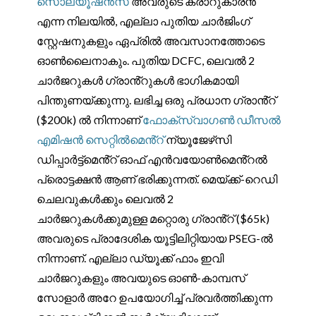
സൊല്യൂഷൻസ്
അവരുടെ കരാറുകാരൻ
എന്ന നിലയിൽ, എല്ലാ പുതിയ ചാർജിംഗ്
സ്റ്റേഷനുകളും ഏപ്രിൽ അവസാനത്തോടെ
ഓൺലൈനാകും. പുതിയ DCFC, ലെവൽ 2
ചാർജറുകൾ ഗ്രാൻ്റുകൾ ഭാഗികമായി
പിന്തുണയ്ക്കുന്നു. ലഭിച്ച ഒരു പ്രധാന ഗ്രാൻ്റ്
($200k) ൽ നിന്നാണ്
ഫോക്‌സ്‌വാഗൺ ഡീസൽ
എമിഷൻ സെറ്റിൽമെൻ്റ്
ന്യൂജേഴ്‌സി
ഡിപ്പാർട്ട്‌മെൻ്റ് ഓഫ് എൻവയോൺമെൻ്റൽ
പ്രൊട്ടക്ഷൻ ആണ് ഭരിക്കുന്നത്. മെയ്ക്ക്-റെഡി
ചെലവുകൾക്കും ലെവൽ 2
ചാർജറുകൾക്കുമുള്ള മറ്റൊരു ഗ്രാൻ്റ് ($65k)
അവരുടെ പ്രാദേശിക യൂട്ടിലിറ്റിയായ PSEG-ൽ
നിന്നാണ്. എല്ലാ ഡ്യൂക്ക് ഫാം ഇവി
ചാർജറുകളും അവയുടെ ഓൺ-കാമ്പസ്
സോളാർ അറേ ഉപയോഗിച്ച് പ്രവർത്തിക്കുന്ന