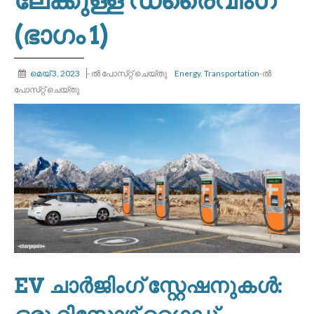
(ഭാഗം 1)
മെയ്‌ 3, 2023
-
ൽ പോസ്‌റ്റ് ചെയ്‌തു
Energy
,
Transportation
-ൽ
പോസ്‌റ്റ് ചെയ്‌തു
EV ചാർജിംഗ് സ്റ്റേഷനുകൾ: