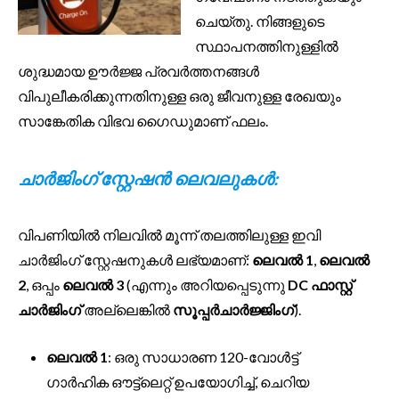
ചെയ്തു. നിങ്ങളുടെ
സ്ഥാപനത്തിനുള്ളിൽ
ശുദ്ധമായ ഊർജ്ജ പ്രവർത്തനങ്ങൾ
വിപുലീകരിക്കുന്നതിനുള്ള ഒരു ജീവനുള്ള രേഖയും
സാങ്കേതിക വിഭവ ഗൈഡുമാണ് ഫലം.
ചാർജിംഗ് സ്റ്റേഷൻ ലെവലുകൾ:
വിപണിയിൽ നിലവിൽ മൂന്ന് തലത്തിലുള്ള ഇവി
ചാർജിംഗ് സ്റ്റേഷനുകൾ ലഭ്യമാണ്:
ലെവൽ 1
,
ലെവൽ
2
, ഒപ്പം
ലെവൽ 3
(എന്നും അറിയപ്പെടുന്നു
DC ഫാസ്റ്റ്
ചാർജിംഗ്
അല്ലെങ്കിൽ
സൂപ്പർചാർജ്ജിംഗ്
).
ലെവൽ 1
: ഒരു സാധാരണ 120-വോൾട്ട്
ഗാർഹിക ഔട്ട്‌ലെറ്റ് ഉപയോഗിച്ച്, ചെറിയ