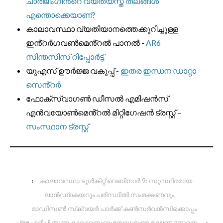
ചാർജിംഗിൻ്റെ വ്യത്യസ്ത തലങ്ങൾ
എന്തൊക്കെയാണ്?
കാലാവസ്ഥാ വ്യതിയാനത്തെക്കുറിച്ചുള്ള
ഇൻ്റർഗവൺമെൻ്റൽ പാനൽ -
AR6
സിന്തസിസ് റിപ്പോർട്ട്
യുഎസ് ഊർജ്ജ വകുപ്പ് -
ഇതര ഇന്ധന ഡാറ്റാ
സെൻ്റർ
ഫോക്‌സ്‌വാഗൺ ഡീസൽ എമിഷൻസ്
എൻവയോൺമെൻ്റൽ മിറ്റിഗേഷൻ ട്രസ്റ്റ് –
സംസ്ഥാന ട്രസ്റ്റ്
‹
കാലാവസ്ഥാ ടൂൾകിറ്റ് വെബിനാർ 9: സുസ്ഥിരമായ
ലാൻഡ്‌കെയറും പരിസ്ഥിതി സംരക്ഷണവും
മാഡിസൺ സ്‌ക്വയർ പാർക്ക് കൺസർവൻസിക്കൊപ്പം
പ്രചോദിപ്പിക്കുന്ന കാലാവസ്ഥാ-ബോധമുള്ള ഭക്ഷണ സേവനം
›