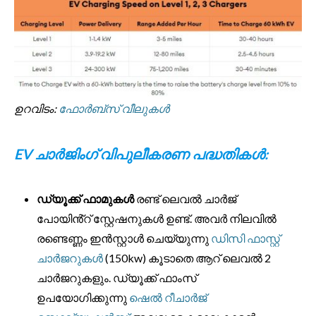
ഉറവിടം:
ഫോർബ്സ് വീലുകൾ
EV ചാർജിംഗ് വിപുലീകരണ പദ്ധതികൾ:
ഡ്യൂക്ക് ഫാമുകൾ
രണ്ട് ലെവൽ ചാർജ്
പോയിൻ്റ് സ്റ്റേഷനുകൾ ഉണ്ട്. അവർ നിലവിൽ
രണ്ടെണ്ണം ഇൻസ്റ്റാൾ ചെയ്യുന്നു
ഡിസി ഫാസ്റ്റ്
ചാർജറുകൾ
(150kw) കൂടാതെ ആറ് ലെവൽ 2
ചാർജറുകളും. ഡ്യൂക്ക് ഫാംസ്
ഉപയോഗിക്കുന്നു
ഷെൽ റീചാർജ്