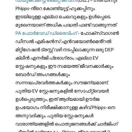
Phipps-ൻ്റെ കോണ്ട്യൂട്ട് ഹുക്കപ്പിനും
ഇടയിലുള്ള എല്ലാ ചെലവുകളും ഉൾപ്പെടെ.
മുഖേനയാണ് അധിക പദ്ധതി ഫണ്ട് വാങ്ങുന്നത്
PA ഫോർവേഡ് ഡ്രൈവിംഗ്
- ഫോക്‌സ്‌വാഗൺ
ഡീസൽ എമിഷൻസ് എൻവയോൺമെൻ്റൽ
മിറ്റിഗേഷൻ ട്രസ്റ്റ് വഴി നടപ്പിലാക്കുന്ന ഒരു DEP
ക്ലീൻ എനർജി പ്രോഗ്രാം. എല്ലാ EV
സ്റ്റേഷനുകളും ഈ സമയത്ത് ജീവനക്കാർക്കും
ബോർഡ് അംഗങ്ങൾക്കും
സന്നദ്ധപ്രവർത്തകർക്കും സൗജന്യമാണ്.
പുതിയ EV സ്റ്റേഷനുകളിൽ സോഫ്‌റ്റ്‌വെയർ
ഉൾപ്പെടുത്തും, ഇത് ആദ്യമായി ഊർജ
ഉപയോഗം നിരീക്ഷിക്കാനുള്ള കഴിവ് Phipps-നെ
അനുവദിക്കും. പുതിയ സ്റ്റേഷനുകൾ
വാരാന്ത്യങ്ങളിൽ പൊതുജനങ്ങൾക്ക് ചാർജിംഗ്
ഫീസിൽ ലഭ്യമാകും. Phipps-ൻ്റെ ലെവൽ 2