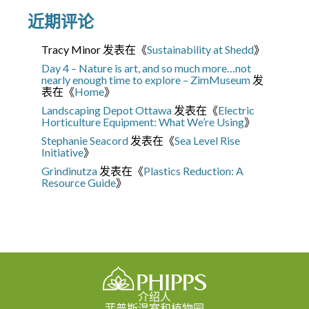
近期评论
Tracy Minor
发表在《
Sustainability at Shedd
》
Day 4 – Nature is art, and so much more…not
nearly enough time to explore – ZimMuseum
发
表在《
Home
》
Landscaping Depot Ottawa
发表在《
Electric
Horticulture Equipment: What We’re Using
》
Stephanie Seacord
发表在《
Sea Level Rise
Initiative
》
Grindinutza
发表在《
Plastics Reduction: A
Resource Guide
》
介绍人
菲普斯温室和植物园