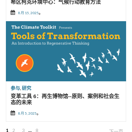
希区柯克环境中心：气候行动教育方法
。
8 月 15, 2025
参与
,
研究
变革工具 6：再生博物馆--原则、案例和社会生
态的未来
。
8 月 5, 2025
文
1
2
3
...
8
下一页