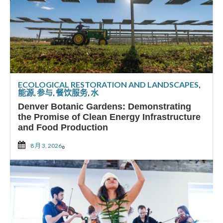
ECOLOGICAL RESTORATION AND LANDSCAPES
,
能源
,
参与
,
餐饮服务
,
水
Denver Botanic Gardens: Demonstrating
the Promise of Clean Energy Infrastructure
and Food Production
。
8 月 3, 2026