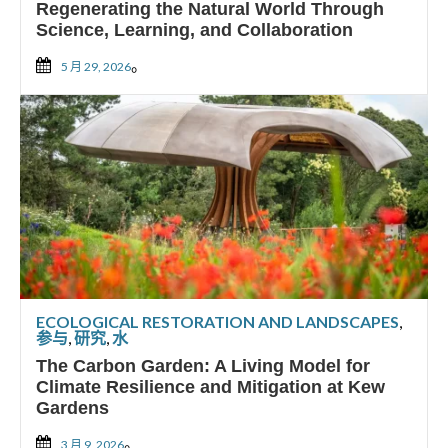
Regenerating the Natural World Through
Science, Learning, and Collaboration
。
5 月 29, 2026
ECOLOGICAL RESTORATION AND LANDSCAPES
,
参与
,
研究
,
水
The Carbon Garden: A Living Model for
Climate Resilience and Mitigation at Kew
Gardens
。
3 月 9, 2026