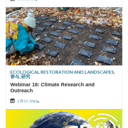
ECOLOGICAL RESTORATION AND LANDSCAPES
,
参与
,
研究
Webinar 18: Climate Research and
Outreach
。
2 月 27, 2026