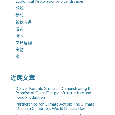
Ecological Restoration and Landscapes
能源
参与
餐饮服务
投资
研究
交通运输
废物
水
近期文章
Denver Botanic Gardens: Demonstrating the
Promise of Clean Energy Infrastructure and
Food Production
Partnerships for Climate Action: The Climate
Museum Celebrates World Oceans Day