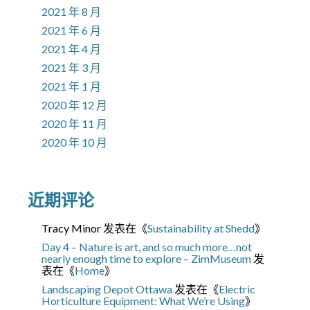
2021 年 8 月
2021 年 6 月
2021 年 4 月
2021 年 3 月
2021 年 1 月
2020 年 12 月
2020 年 11 月
2020 年 10 月
近期评论
Tracy Minor
发表在《
Sustainability at Shedd
》
Day 4 – Nature is art, and so much more…not
nearly enough time to explore – ZimMuseum
发
表在《
Home
》
Landscaping Depot Ottawa
发表在《
Electric
Horticulture Equipment: What We’re Using
》