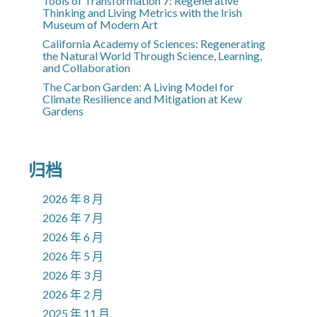
Tools of Transformation 7: Regenerative
Thinking and Living Metrics with the Irish
Museum of Modern Art
California Academy of Sciences: Regenerating
the Natural World Through Science, Learning,
and Collaboration
The Carbon Garden: A Living Model for
Climate Resilience and Mitigation at Kew
Gardens
归档
2026 年 8 月
2026 年 7 月
2026 年 6 月
2026 年 5 月
2026 年 3 月
2026 年 2 月
2025 年 11 月