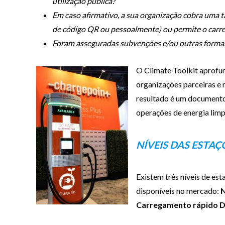
utilização pública?
Em caso afirmativo, a sua organização cobra uma ta
de código QR ou pessoalmente) ou permite o carr
Foram asseguradas subvenções e/ou outras formas
O Climate Toolkit aprofun
organizações parceiras e 
resultado é um documento 
operações de energia limpa
NÍVEIS DAS ESTA
Existem três níveis de es
disponíveis no mercado:
N
Carregamento rápido 