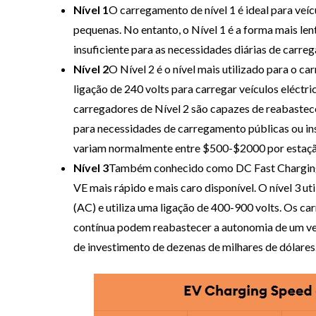
Nível 1
O carregamento de nível 1 é ideal para veíc
pequenas. No entanto, o Nível 1 é a forma mais le
insuficiente para as necessidades diárias de carre
Nível 2
O Nível 2 é o nível mais utilizado para o ca
ligação de 240 volts para carregar veículos eléctri
carregadores de Nível 2 são capazes de reabastec
para necessidades de carregamento públicas ou ins
variam normalmente entre $500-$2000 por estaçã
Nível 3
Também conhecido como DC Fast Charging e
VE mais rápido e mais caro disponível. O nível 3 ut
(AC) e utiliza uma ligação de 400-900 volts. Os c
contínua podem reabastecer a autonomia de um veí
de investimento de dezenas de milhares de dólares