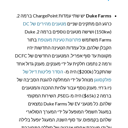
Duke Farms
יש שתי עמדות ChargePoint ברמה 2.
כרגע הם מתקינים שניים
מטענים מהירים של DC
(150kw) ושישה מטענים נוספים ברמה 2. Duke
Farms משתמש
פתרונות טעינת מעטפת
בתור
הקבלן שלהם, וכל עמדות הטעינה החדשות יהיו
מקוונות עד סוף אפריל. המטענים החדשים של DCFC
ורמה 2 נתמכו חלקית על ידי מענקים. מענק גדול אחד
שהתקבל ($200k) היה מ-
הסדר פליטות דיזל של
פולקסווגן
מנוהל על ידי המחלקה להגנת הסביבה של
ניו ג'רזי. מענק נוסף עבור עלויות ההכנה והמטענים
ברמה 2 ($65k) היה מ-PSEG, השירות המקומי
שלהם. כל מטעני EV של Duke Farms נמצאים
במעגל חשמלי המופעל על ידי המערך הסולארי
שלהם בקמפוס. עד סוף השנה, המעגל יופעל בלילה
על ידי מערכת אחסון אנרגיה של סוללה המחוברת