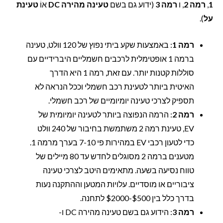
1
,
רמה 2
, ו
רמה 3
(ידוע גם בשם
טעינה מהירה DC
אוֹ
טעינת
על
).
רמה 1
: באמצעות שקע ביתי נפוץ של 120 וולט, טעינה
ברמה 1 אופטימלית לרכבים חשמליים היברידיים עם
סוללות קטנות יותר. עם זאת, רמה 1 היא הדרך
האיטית ביותר לטעינת רכב חשמלי וככל הנראה לא
תספיק לצרכי טעינה יומיומיים של רכב חשמלי.
רמה 2
: הרמה הנפוצה ביותר לטעינה יומיומית של
EV, טעינת רמה 2 משתמשת בחיבור של 240 וולט
כדי לטעון רכבי EV במהירות פי 7-10 בערך מרמה 1.
מטענים ברמה 2 מסוגלים לחדש עד 80 מיילים של
טווח נסיעה בשעה. מתאימים היטב לצרכי טעינה
ציבוריים או מוסדיים. עלויות המטען וההתקנה נעות
בדרך כלל בין $500-$2000 לתחנה.
רמה 3
: הידוע גם בשם טעינה מהירה DC ו-