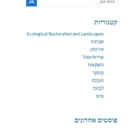
את:
קטגוריות
Ecological Restoration and Landscapes
אֵנֶרְגִיָה
אירוסין
שירות אוכל
השקעות
מֶחקָר
הוֹבָלָה
לְבַזבֵּז
מַיִם
פוסטים אחרונים