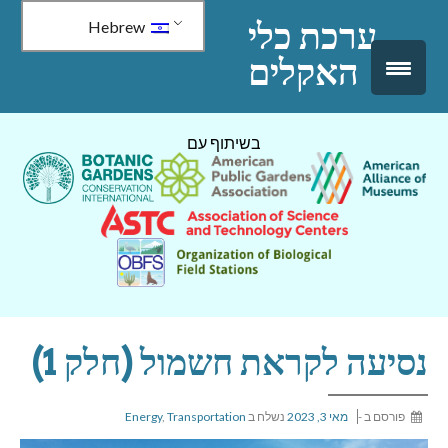
↓
ערכת כלי
Hebrew
דלג
האקלים
לתוכן
ראשי
בשיתוף עם
נסיעה לקראת חשמול (חלק 1)
פורסם ב
-
מאי 3, 2023
נשלח ב
Transportation
,
Energy