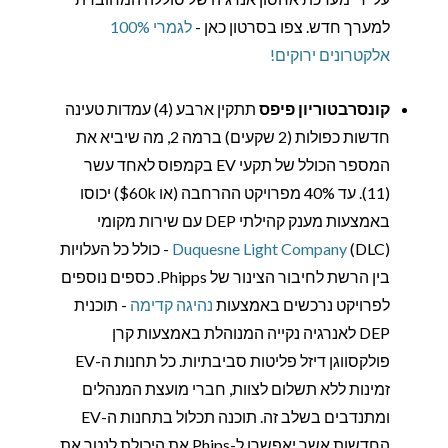
למערך חדש. צפו בסרטון כאן -
לגמרי 100%
אלקטרונים ירוקים!
קונסרבטוריון פיפס
תתקין ארבע (4) עמדות טעינה
חדשות כפולות (2 שקעים) ברמה 2, מה שיביא את
המספר הכולל של תקעי EV בקמפוס לאחד עשר
(11). עד 40% מפרויקט ההרחבה (או $60k) יכוסו
באמצעות מענק קהילתי DEP עם שירות מקומי
Duquesne Light Company
(DLC) - כולל כל העלויות
בין הרשת לחיבור הצינור של Phipps. כספים נוספים
לפרויקט נרכשים באמצעות
נהיגה קדימה
- תוכנית
DEP לאנרגיה נקייה המנוהלת באמצעות קרן
פולקסווגן דיזל פליטות סביבתיות. כל תחנות ה-EV
זמינות ללא תשלום לצוות, חברי מועצת המנהלים
ומתנדבים בשלב זה. תוכנה תכלול בתחנות ה-EV
החדשות אשר יאפשרו ל-Phips את היכולת לנטר את