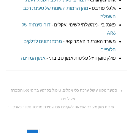
גלגלי פורבס -
מהן הרמות השונות של טעינת רכב
חשמלי?
פאנל בין-ממשלתי לשינויי אקלים -
דוח סינתזה של
AR6
משרד האנרגיה האמריקאי -
מרכז נתונים לדלקים
חלופיים
פולקסווגן דיזל פליטות אמון סביבתי -
אמון המדינה
‹
סמינר מקוון 9 של ערכת כלי אקלים: טיפול בקרקע בר קיימא והסברה
אקולוגית
שירות מזון מעורר השראה לאקלים עם שמירת מדיסון סקוור פארק
›
חפש