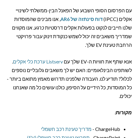
עם הפרסום הסופי השבוע של הפאנל הבין-ממשלתי לשינויי
אקלים (IPCC)
דוח סינתזה של AR6
, אנו מבינים שהמוסדות
שלנו חייבים לנקוט בפעולות אקלים דרסטיות
כרגע
. אנו מקווים
שמדריך משאבים זה יכול לשמש כנקודת זינוק עבור פרויקטי
הרחבת טעינת EV שלך.
אנא שתף את חוויות ה-EV שלך עם
Listserv ערכת כלי אקלים
.
לשותפינו הבינלאומיים: האם יש לך משאבים גלובליים נוספים
לכלול? תודיע לנו. העבודה שלפנינו תדרוש מאמץ מתואם ביותר -
כל המוסדות, כל הידיים על הסיפון, כולנו עושים כל מה שאנחנו
יכולים.
מקורות:
ChargeHub -
מדריך טעינת רכב חשמלי
ChargePoint -
תמריצי טעינת רכב חשמלי (EV).