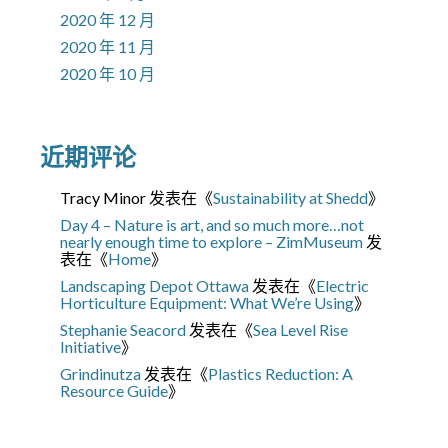
2020 年 12 月
2020 年 11 月
2020 年 10 月
近期评论
Tracy Minor
发表在《
Sustainability at Shedd
》
Day 4 – Nature is art, and so much more…not
nearly enough time to explore – ZimMuseum
发
表在《
Home
》
Landscaping Depot Ottawa
发表在《
Electric
Horticulture Equipment: What We’re Using
》
Stephanie Seacord
发表在《
Sea Level Rise
Initiative
》
Grindinutza
发表在《
Plastics Reduction: A
Resource Guide
》