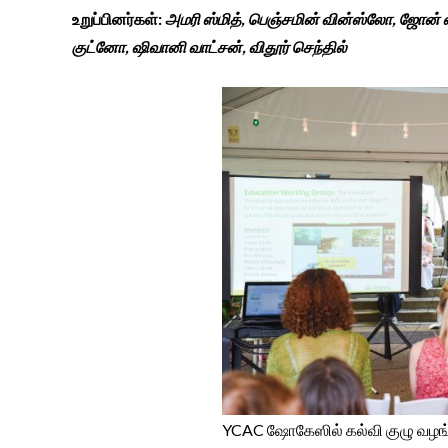
உறுப்பினர்கள்:
அமரி ஸ்மித், பெஞ்சமின் வின்ஸ்லோ, ஜோன் எச
குட்னோ, ஷிவானி வாட்சன், விதூர் செந்தில்
YCAC ஷோகேஸில் கல்வி குழு வழங்