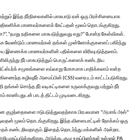
 மற்றும் இந்த நீர்நிலைகளில் மாசுபாடு ஏன் ஒரு பிரச்சினையாக
ு பதிலளிக்க மாணவர்களைக் கேட்பதன் மூலம் தொடங்குகிறது.
என்ன?”, “நமது நதிகளை மாசுபடுத்துவது எது?” போன்ற கேள்விகள்.
க வேண்டும். மாணவர்கள் தங்கள் முன்னோக்குகளைப் பகிர்ந்து
ாணியை இணைக்க மாணவர்களின் பதில்களை விரிவுபடுத்தலாம்.
ளிலிருந்து நீர் மாசுபடுத்தும் பொருட்களைக் கண்டறிய
ு பிட்ஸ்பர்க் சமூகங்களை எவ்வாறு மோசமாக பாதிக்கலாம் என்ற
கிணைந்த கழிவுநீர் அமைப்பின் (CSS) வரைபடம் காட்டப்படுகிறது.
 தங்கள் சொந்த நீர் வடிகட்டிகளை உருவாக்குவது மற்றும் நீர்
ம் காண்பதுடன் பாடத் திட்டம் முடிவடைகிறது.
ான குழந்தைகளை ஈடுபடுத்துவதற்காக பிரபலமான "அமாங் அஸ்"
ுவதன் மூலம் தொடங்குகிறது. இந்த விளையாட்டின் நோக்கம் ஒரு
தைக் கண்டறிவதாகும். இதைத் தொடர்ந்து மக்களின் அன்றாட
றிமுகப்படுத்துகிறது. அடுத்து, குழு உறுப்பினர்கள் உள்ளூர் PA