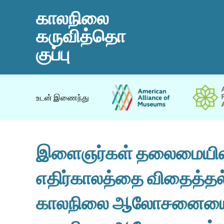
காலநிலை
கருவித்தொ
குப்பு
உடன் இணைந்து
இளைஞர்கள் தலைமையிலா
எதிர்காலத்தை விதைத்த
காலநிலை ஆலோசனையை 