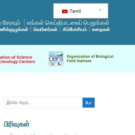
Tamil
 சேரவும்
எங்கள் செய்திமடலைப் பெறுங்கள்
ணிக்குழுக்கள்
வெபினர்கள்
சிம்போசியம்
கதைகள்
தேட:
பிரிவுகள்