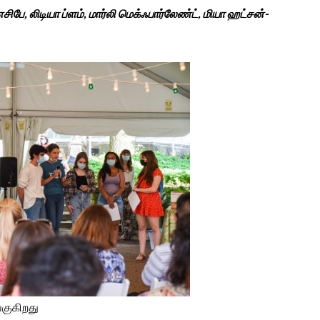
ிபே, லிடியா ப்ளம், மார்லி மெக்ஃபார்லேண்ட், மியா ஹட்சன்-
குகிறது