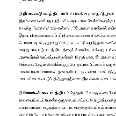
தி
நீர் மாசுபாடு பாடத் திட்டம்
பிட்ஸ்பர்க்கின் மூன்று ஆறுகள்
இருக்கலாம் என்பது பற்றிய சில அற்பமான கேள்விகளுக்க
அடுத்து, “மாசு என்றால் என்ன?”, “நீர் மாசுபாடு என்றால் 
இந்தப் பிரச்னைகளைப் பற்றி மாணவர்களை சிந்திக்க வைக்
கொண்டவுடன், குழு உறுப்பினர்கள் கூட்டு கற்பித்தல் ப
காற்று மாசுபாடு பாடத் திட்டத்தைப் போலவே, பல்வேறு படங்க
மாணவர்கள் கேட்கப்படுகிறார்கள். இறுதியாக, நீர் மாசுபாட
சிக்கலை மேலும் விவரிக்க ஒரு பொதுவான பிட்ஸ்பர்க் ஒருங்
மாணவர்கள் பிளாஸ்டிக் தண்ணீர் பாட்டில்களைப் பயன்படுத்தி
மாசுபாட்டைக் கட்டுப்படுத்துவதற்கான தீர்வுகளை அடையாள
தி
பிளாஸ்டிக் மாசு பாடத் திட்டம்
9 முதல் 12 வயது வரையில
விளையாட்டைப் போன்ற ஒரு செயல்பாட்டை அறிமுகப்படுத்த
கற்பனையான சமூகத்தை யார் மாசுபடுத்துகிறார்கள் என்ப
வாழ்வில் பிளாஸ்டிக் மாசுபாடு எவ்வாறு பரவுகிறது என்பதை அ