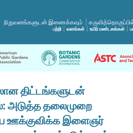
நிறுவனங்களுடன் இணைக்கவும்
கருவித்தொகுப்பில்
பற்றி
வளங்கள்
உயிர் மண்டலங்கள்
ப
ன திட்டங்களுடன்
ல்: அடுத்த தலைமுறை
ஊக்குவிக்க இளைஞர்