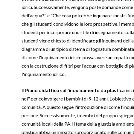
idrici. Successivamente, vengono poste domande come "
dell'acqua?" e "Che cosa potrebbe inquinare i nostri fium
che gli studenti condividono le loro prospettive, i mem
studenti per incorporare uno stile di insegnamento coll
studenti viene chiesto di identificare gli inquinanti dell
diagramma di un tipico sistema di fognatura combinata 
di come l'inquinamento idrico possa avere un impatto ne
con la costruzione di filtri per l'acqua con bottiglie di p
l'inquinamento idrico.
Il
Piano didattico sull'inquinamento da plastica
iniz
noi" per coinvolgere i bambini di 9-12 anni. L'obiettivo 
comunità. A questo segue l'introduzione di come l'inquin
persone. Successivamente, i membri del gruppo spiegano l
comunità locali della PA. Il tema della giustizia ambie
plastica abbia un impatto sproporzionato sulle comunit