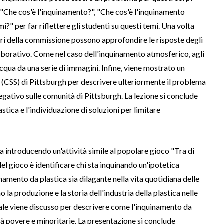
Che cos'è l'inquinamento?", "Che cos'è l'inquinamento
i?" per far riflettere gli studenti su questi temi. Una volta
bri della commissione possono approfondire le risposte degli
aborativo. Come nel caso dell'inquinamento atmosferico, agli
'acqua da una serie di immagini. Infine, viene mostrato un
(CSS) di Pittsburgh per descrivere ulteriormente il problema
gativo sulle comunità di Pittsburgh. La lezione si conclude
lastica e l'individuazione di soluzioni per limitare
ia introducendo un'attività simile al popolare gioco "Tra di
del gioco è identificare chi sta inquinando un'ipotetica
amento da plastica sia dilagante nella vita quotidiana delle
a produzione e la storia dell'industria della plastica nelle
ntale viene discusso per descrivere come l'inquinamento da
à povere e minoritarie. La presentazione si conclude