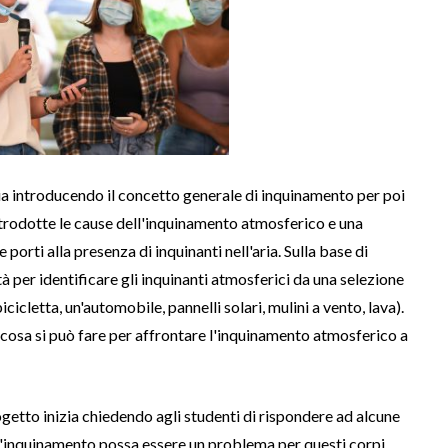
ia introducendo il concetto generale di inquinamento per poi
ntrodotte le cause dell'inquinamento atmosferico e una
rti alla presenza di inquinanti nell'aria. Sulla base di
tà per identificare gli inquinanti atmosferici da una selezione
cicletta, un'automobile, pannelli solari, mulini a vento, lava).
cosa si può fare per affrontare l'inquinamento atmosferico a
ogetto inizia chiedendo agli studenti di rispondere ad alcune
 l'inquinamento possa essere un problema per questi corpi