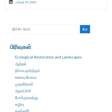
மார்கழி 19, 2022
தேட:
பிரிவுகள்
Ecological Restoration and Landscapes
ஆற்றல்
நிச்சயதார்த்தம்
உணவு சேவை
முதலீடுகள்
ஆராய்ச்சி
போக்குவரத்து
கழிவு
தண்ணீர்