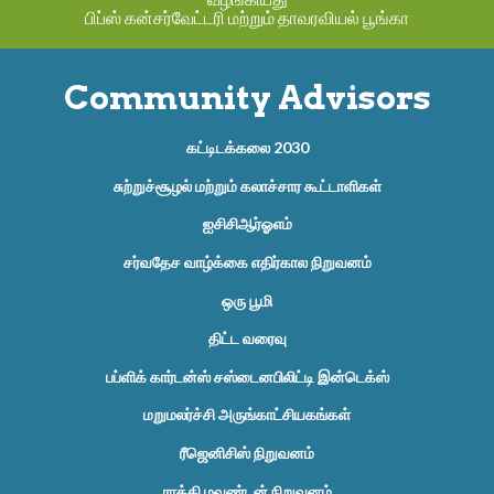
பிப்ஸ் கன்சர்வேட்டரி மற்றும் தாவரவியல் பூங்கா
Community Advisors
கட்டிடக்கலை 2030
சுற்றுச்சூழல் மற்றும் கலாச்சார கூட்டாளிகள்
ஐசிசிஆர்ஓஎம்
சர்வதேச வாழ்க்கை எதிர்கால நிறுவனம்
ஒரு பூமி
திட்ட வரைவு
பப்ளிக் கார்டன்ஸ் சஸ்டைனபிலிட்டி இன்டெக்ஸ்
மறுமலர்ச்சி அருங்காட்சியகங்கள்
ரீஜெனிசிஸ் நிறுவனம்
ராக்கி மவுண்டன் நிறுவனம்