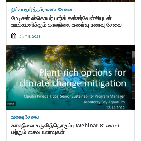
நிச்சயதார்த்தம்
,
உணவு சேவை
மேடிசன் ஸ்கொயர் பார்க் கன்சர்வேன்சியுடன்
ஊக்கமளிக்கும் காலநிலை-உணர்வு உணவு சேவை
ஆனி 8, 2023
உணவு சேவை
காலநிலை கருவித்தொகுப்பு Webinar 8: சைவ
மற்றும் சைவ உணவுகள்