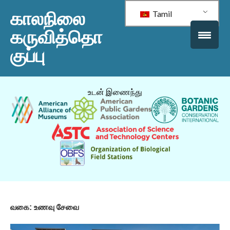
காலநிலை
Tamil
கருவித்தொ
குப்பு
உடன் இணைந்து
வகை:
உணவு சேவை