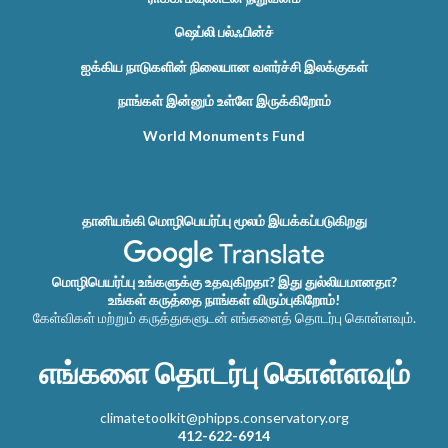
ஷெப்லி பல்ஃபின்ச்
ஐக்கிய நாடுகளின் நிலையான வளர்ச்சி இலக்குகள்
நாங்கள் இன்னும் உள்ளே இருக்கிறோம்
World Monuments Fund
தானியங்கி மொழிபெயர்ப்பு மூலம் இயக்கப்படுகிறது
மொழிபெயர்ப்பு உங்களுக்கு உதவுகிறதா? இது துல்லியமானதா?
உங்கள் கருத்தை நாங்கள் விரும்புகிறோம்!
கேள்விகள் மற்றும் கருத்துகளுடன் எங்களைத் தொடர்பு கொள்ளவும்.
எங்களை தொடர்பு கொள்ளவும்
climatetoolkit@phipps.conservatory.org
412-622-6914