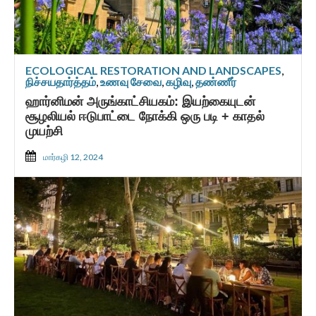
ECOLOGICAL RESTORATION AND LANDSCAPES
,
நிச்சயதார்த்தம்
,
உணவு சேவை
,
கழிவு
,
தண்ணீர்
ஹார்னிமன் அருங்காட்சியகம்: இயற்கையுடன்
சூழலியல் ஈடுபாட்டை நோக்கி ஒரு படி + காதல்
முயற்சி
மார்கழி 12, 2024