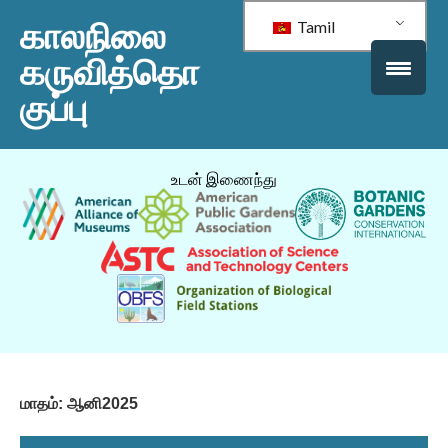
காலநிலை
Tamil
கருவித்தொ
குப்பு
உடன் இணைந்து
மாதம்:
ஆனி2025