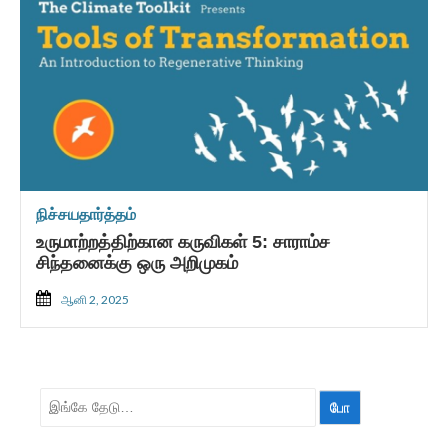
நிச்சயதார்த்தம்
உருமாற்றத்திற்கான கருவிகள் 5: சாராம்ச
சிந்தனைக்கு ஒரு அறிமுகம்
ஆனி 2, 2025
தேட: