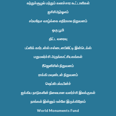
சுற்றுச்சூழல் மற்றும் கலாச்சார கூட்டாளிகள்
ஐசிசிஆர்ஓஎம்
சர்வதேச வாழ்க்கை எதிர்கால நிறுவனம்
ஒரு பூமி
திட்ட வரைவு
பப்ளிக் கார்டன்ஸ் சஸ்டைனபிலிட்டி இன்டெக்ஸ்
மறுமலர்ச்சி அருங்காட்சியகங்கள்
ரீஜெனிசிஸ் நிறுவனம்
ராக்கி மவுண்டன் நிறுவனம்
ஷெப்லி பல்ஃபின்ச்
ஐக்கிய நாடுகளின் நிலையான வளர்ச்சி இலக்குகள்
நாங்கள் இன்னும் உள்ளே இருக்கிறோம்
World Monuments Fund