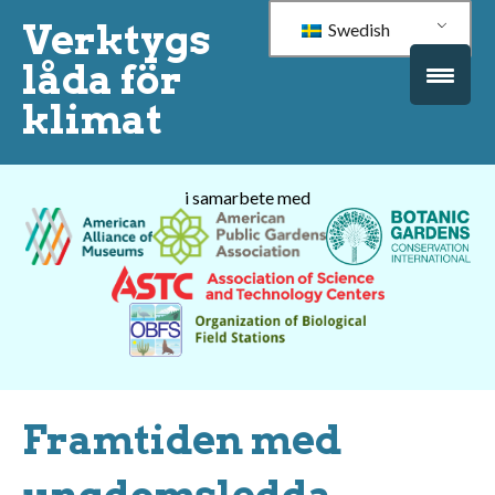
Verktygs
Swedish
låda för
klimat
i samarbete med
Framtiden med
ungdomsledda