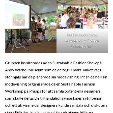
Hållbar modevisning
arrangerad av Fashion
Working Group.
Gruppen inspirerades av en Sustainable Fashion Show på
Andy Warhol Museum som de deltog i i mars, vilket var till
stor hjälp när de planerade sin modevisning. Innan de höll sin
modevisning organiserade de en Sustainable Fashion
Workshop på Phipps för att samla potentiella designers
som skulle delta. De tillhandahöll symaskiner, sytillbehör
och ett utrymme där designers kunde samtala och diskutera
sina klädidéer. En dag innan själva visningen hölls en