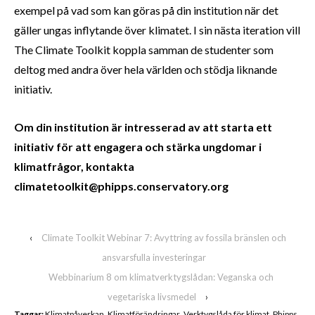
exempel på vad som kan göras på din institution när det
gäller ungas inflytande över klimatet. I sin nästa iteration vill
The Climate Toolkit koppla samman de studenter som
deltog med andra över hela världen och stödja liknande
initiativ.
Om din institution är intresserad av att starta ett
initiativ för att engagera och stärka ungdomar i
klimatfrågor, kontakta
climatetoolkit@phipps.conservatory.org
‹
Climate Toolkit Webinar 7: Avyttring av fossila bränslen och
ansvarsfulla investeringar
Webbinarium 8 om klimatverktygslådan: Veganska och
vegetariska livsmedel
›
Taggar:
Klimatpåverkan
,
Klimatförändringar
,
Verktygslåda för klimat
,
Phipps