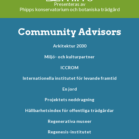
Presenteras av
Phipps konservatorium och botaniska trädgård
Community Advisors
Arkitektur 2030
Miljö- och kulturpartner
ICCROM
Internationella institutet för levande framtid
En jord
Projektets neddragning
Hållbarhetsindex för offentliga trädgårdar
Regenerativa museer
Regenesis-institutet