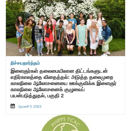
நிச்சயதார்த்தம்
இளைஞர்கள் தலைமையிலான திட்டங்களுடன்
எதிர்காலத்தை விதைத்தல்: அடுத்த தலைமுறை
காலநிலை ஆலோசனையை ஊக்குவிக்க இளைஞர்
காலநிலை ஆலோசனைக் குழுவைப்
பயன்படுத்துதல், பகுதி 2
ஆவணி 5, 2022