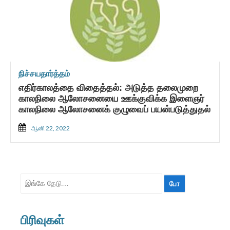
நிச்சயதார்த்தம்
எதிர்காலத்தை விதைத்தல்: அடுத்த தலைமுறை
காலநிலை ஆலோசனையை ஊக்குவிக்க இளைஞர்
காலநிலை ஆலோசனைக் குழுவைப் பயன்படுத்துதல்
ஆனி 22, 2022
தேட:
பிரிவுகள்