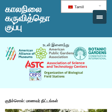
காலநிலை
Tamil
கருவித்தொ
குப்பு
உடன் இணைந்து
குறிச்சொல்:
மாணவர் திட்டங்கள்