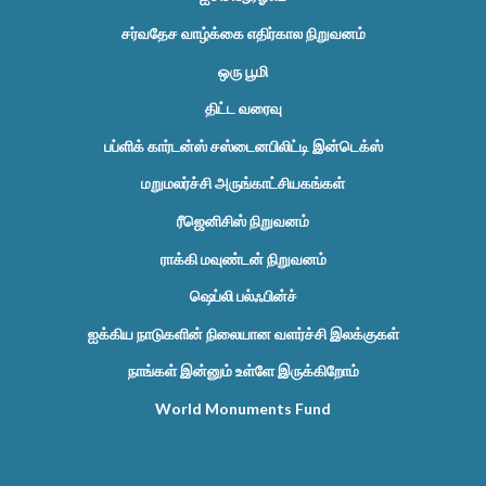
சர்வதேச வாழ்க்கை எதிர்கால நிறுவனம்
ஒரு பூமி
திட்ட வரைவு
பப்ளிக் கார்டன்ஸ் சஸ்டைனபிலிட்டி இன்டெக்ஸ்
மறுமலர்ச்சி அருங்காட்சியகங்கள்
ரீஜெனிசிஸ் நிறுவனம்
ராக்கி மவுண்டன் நிறுவனம்
ஷெப்லி பல்ஃபின்ச்
ஐக்கிய நாடுகளின் நிலையான வளர்ச்சி இலக்குகள்
நாங்கள் இன்னும் உள்ளே இருக்கிறோம்
World Monuments Fund