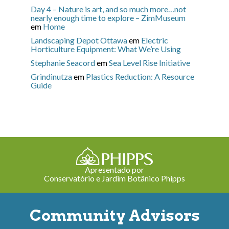
Day 4 – Nature is art, and so much more…not
nearly enough time to explore – ZimMuseum
em
Home
Landscaping Depot Ottawa
em
Electric
Horticulture Equipment: What We’re Using
Stephanie Seacord
em
Sea Level Rise Initiative
Grindinutza
em
Plastics Reduction: A Resource
Guide
Apresentado por
Conservatório e Jardim Botânico Phipps
Community Advisors