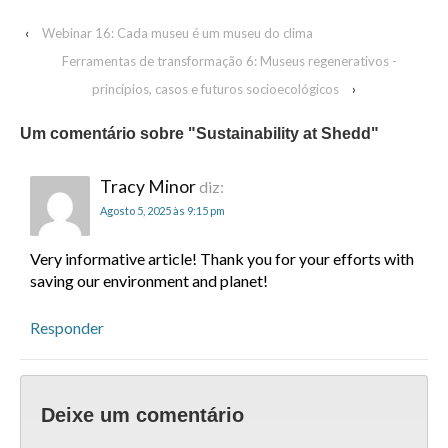
‹
Webinar 16: Cada museu é um museu do clima
Ferramentas de transformação 6: Museus regenerativos -
princípios, casos e futuros socioecológicos
›
Um comentário sobre "
Sustainability at Shedd
"
Tracy Minor
diz:
Agosto 5, 2025 às 9:15 pm
Very informative article! Thank you for your efforts with
saving our environment and planet!
Responder
Deixe um comentário