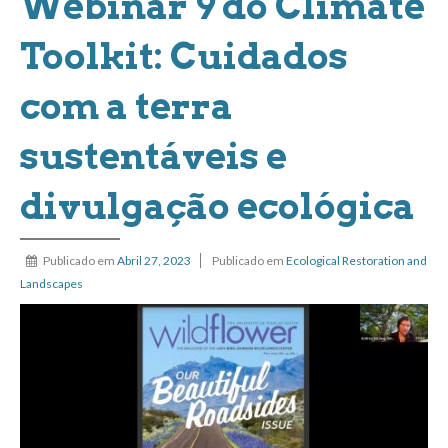
Webinar 9 do Climate
Toolkit: Cuidados
com a terra
sustentáveis e
divulgação ecológica
Publicado em
Abril 27, 2023
Publicado em
Ecological Restoration and
Landscapes