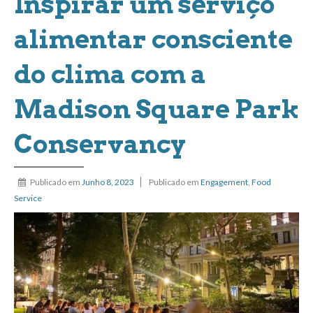
Inspirar um serviço
alimentar consciente
do clima com a
Madison Square Park
Conservancy
Publicado em
Junho 8, 2023
Publicado em
Engagement
,
Food
Service