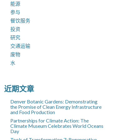
能源
参与
餐饮服务
投资
研究
交通运输
废物
水
近期文章
Denver Botanic Gardens: Demonstrating
the Promise of Clean Energy Infrastructure
and Food Production
Partnerships for Climate Action: The
Climate Museum Celebrates World Oceans
Day
Tools of Transformation 7: Regenerative