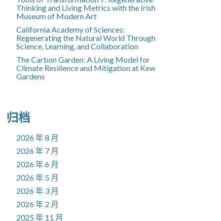
Thinking and Living Metrics with the Irish
Museum of Modern Art
California Academy of Sciences:
Regenerating the Natural World Through
Science, Learning, and Collaboration
The Carbon Garden: A Living Model for
Climate Resilience and Mitigation at Kew
Gardens
归档
2026 年 8 月
2026 年 7 月
2026 年 6 月
2026 年 5 月
2026 年 3 月
2026 年 2 月
2025 年 11 月