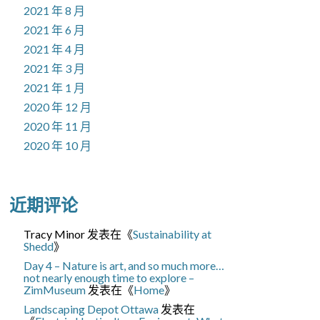
2021 年 8 月
2021 年 6 月
2021 年 4 月
2021 年 3 月
2021 年 1 月
2020 年 12 月
2020 年 11 月
2020 年 10 月
近期评论
Tracy Minor
发表在《
Sustainability at
Shedd
》
Day 4 – Nature is art, and so much more…
not nearly enough time to explore –
ZimMuseum
发表在《
Home
》
Landscaping Depot Ottawa
发表在