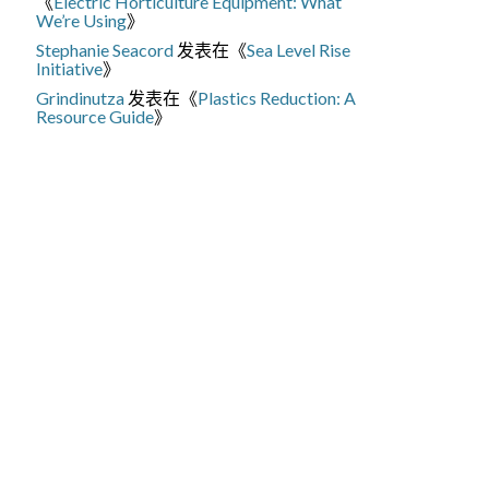
《
Electric Horticulture Equipment: What
We’re Using
》
Stephanie Seacord
发表在《
Sea Level Rise
Initiative
》
Grindinutza
发表在《
Plastics Reduction: A
Resource Guide
》