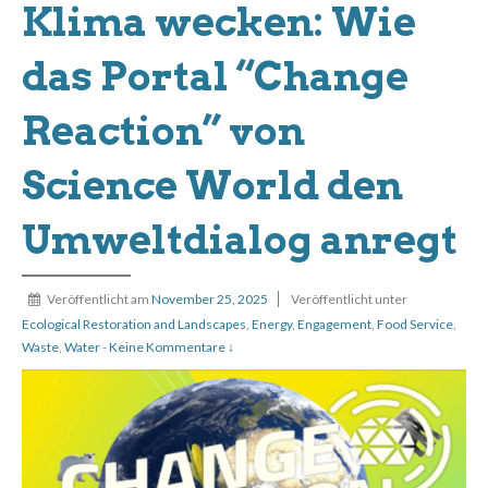
Klima wecken: Wie
das Portal “Change
Reaction” von
Science World den
Umweltdialog anregt
Veröffentlicht am
November 25, 2025
Veröffentlicht unter
Ecological Restoration and Landscapes
,
Energy
,
Engagement
,
Food Service
,
Waste
,
Water
-
Keine Kommentare ↓