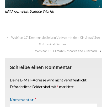
(Bildnachweis: Science World)
‹
Webinar 17: Kommunale Solarinitiativen mit dem Cincinnati Zoo
& Botanical Garden
Webinar 18: Climate Research and Outreach
›
Schreibe einen Kommentar
Deine E-Mail-Adresse wird nicht veröffentlicht.
Erforderliche Felder sind mit
*
markiert
Kommentar
*