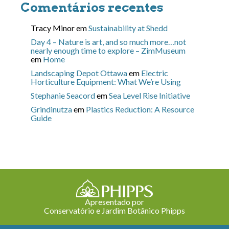
Comentários recentes
Tracy Minor
em
Sustainability at Shedd
Day 4 – Nature is art, and so much more…not
nearly enough time to explore – ZimMuseum
em
Home
Landscaping Depot Ottawa
em
Electric
Horticulture Equipment: What We’re Using
Stephanie Seacord
em
Sea Level Rise Initiative
Grindinutza
em
Plastics Reduction: A Resource
Guide
Apresentado por
Conservatório e Jardim Botânico Phipps