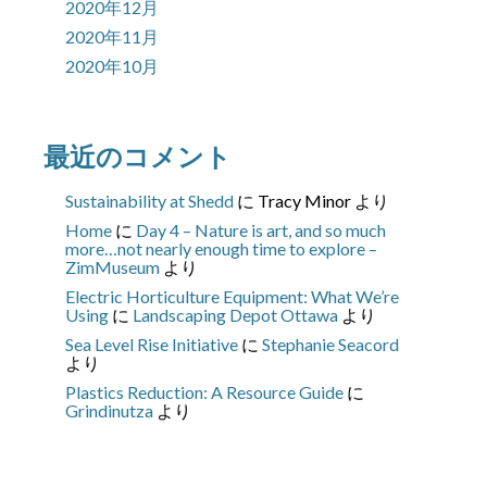
2020年12月
2020年11月
2020年10月
最近のコメント
Sustainability at Shedd
に
Tracy Minor
より
Home
に
Day 4 – Nature is art, and so much
more…not nearly enough time to explore –
ZimMuseum
より
Electric Horticulture Equipment: What We’re
Using
に
Landscaping Depot Ottawa
より
Sea Level Rise Initiative
に
Stephanie Seacord
より
Plastics Reduction: A Resource Guide
に
Grindinutza
より