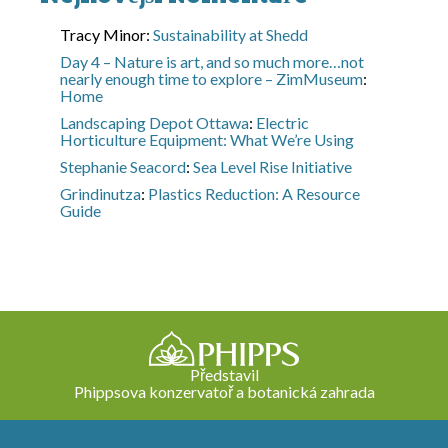
Tracy Minor
:
Sustainability at Shedd
Day 4 – Nature is art, and so much more…not
nearly enough time to explore – ZimMuseum
:
Home
Landscaping Depot Ottawa
:
Electric
Horticulture Equipment: What We’re Using
Stephanie Seacord
:
Sea Level Rise Initiative
Grindinutza
:
Plastics Reduction: A Resource
Guide
Představil
Phippsova konzervatoř a botanická zahrada