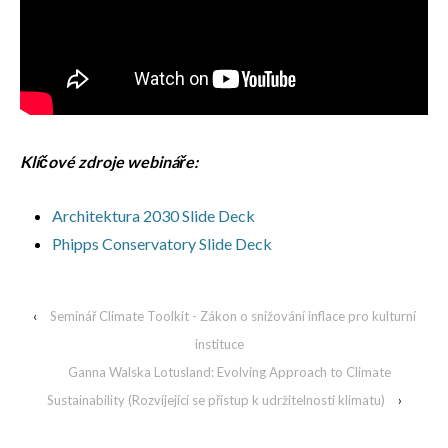
Klíčové zdroje webináře:
Architektura 2030 Slide Deck
Phipps Conservatory Slide Deck
‹
Seminář Climate Toolkit - Zákon o snižování inflace pro kulturní
instituce
Ganna Walska Lotusland: Evolving Approach to Climate
Sustainability (Rozvíjející se přístup k udržitelnosti klimatu)
›