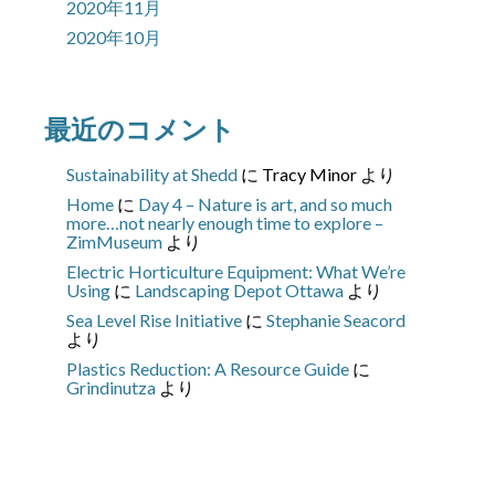
2020年11月
2020年10月
最近のコメント
Sustainability at Shedd
に
Tracy Minor
より
Home
に
Day 4 – Nature is art, and so much
more…not nearly enough time to explore –
ZimMuseum
より
Electric Horticulture Equipment: What We’re
Using
に
Landscaping Depot Ottawa
より
Sea Level Rise Initiative
に
Stephanie Seacord
より
Plastics Reduction: A Resource Guide
に
Grindinutza
より