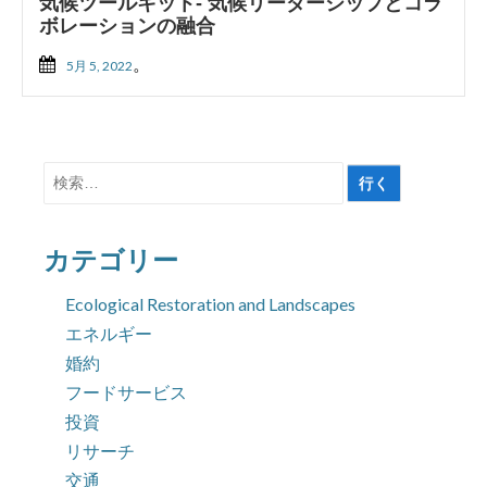
気候ツールキット- 気候リーダーシップとコラ
ボレーションの融合
。
5月 5, 2022
検
索
対
カテゴリー
象:
Ecological Restoration and Landscapes
エネルギー
婚約
フードサービス
投資
リサーチ
交通