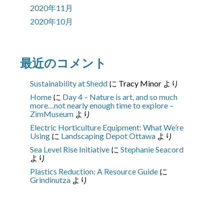
2020年11月
2020年10月
最近のコメント
Sustainability at Shedd
に
Tracy Minor
より
Home
に
Day 4 – Nature is art, and so much
more…not nearly enough time to explore –
ZimMuseum
より
Electric Horticulture Equipment: What We’re
Using
に
Landscaping Depot Ottawa
より
Sea Level Rise Initiative
に
Stephanie Seacord
より
Plastics Reduction: A Resource Guide
に
Grindinutza
より