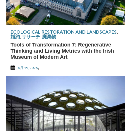
ECOLOGICAL RESTORATION AND LANDSCAPES
,
婚約
,
リサーチ
,
廃棄物
Tools of Transformation 7: Regenerative
Thinking and Living Metrics with the Irish
Museum of Modern Art
。
6月 19, 2026