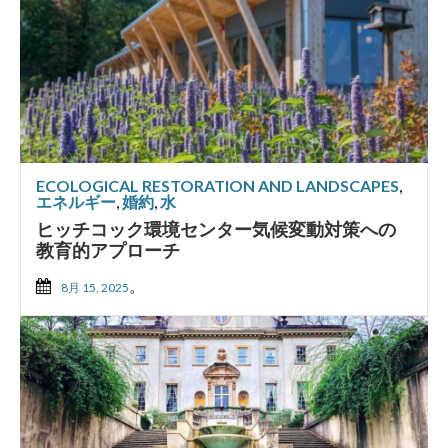
ECOLOGICAL RESTORATION AND LANDSCAPES
,
エネルギー
,
婚約
,
水
ヒッチコック環境センター気候変動対策への
教育的アプローチ
。
8月 15, 2025