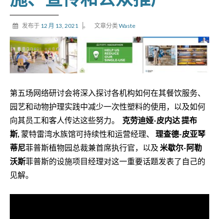
发布于
12 月 13, 2021
。
文章分类
Waste
第五场网络研讨会将深入探讨各机构如何在其餐饮服务、
园艺和动物护理实践中减少一次性塑料的使用，以及如何
向其员工和客人传达这些努力。
克劳迪娅-皮内达
提布
斯
,
蒙特雷湾水族馆可持续性和运营经理、
理查德-皮亚琴
蒂尼
菲普斯植物园总裁兼首席执行官，以及
米歇尔-阿勒
沃斯
菲普斯的设施项目经理对这一重要话题发表了自己的
见解。