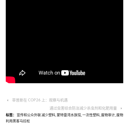
‹
菲普斯在 COP26 上：观察与机遇
通过虫害综合防治减少杀虫剂和化肥用量
›
标签：
宣传和公众外联 减少塑料
,
蒙特雷湾水族馆
,
一次性塑料
,
废物审计
,
废物
利用黑客马拉松