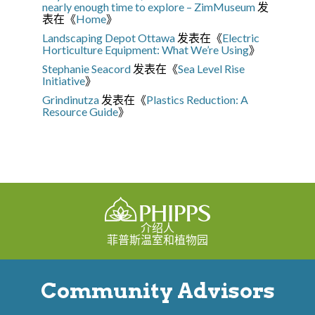
nearly enough time to explore – ZimMuseum
发
表在《
Home
》
Landscaping Depot Ottawa
发表在《
Electric
Horticulture Equipment: What We’re Using
》
Stephanie Seacord
发表在《
Sea Level Rise
Initiative
》
Grindinutza
发表在《
Plastics Reduction: A
Resource Guide
》
介绍人
菲普斯温室和植物园
Community Advisors