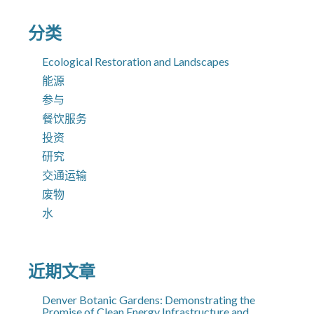
分类
Ecological Restoration and Landscapes
能源
参与
餐饮服务
投资
研究
交通运输
废物
水
近期文章
Denver Botanic Gardens: Demonstrating the
Promise of Clean Energy Infrastructure and