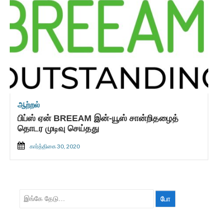
ஆற்றல்
பிப்ஸ் ஏன் BREEAM இன்-யூஸ் சான்றிதழைத்
தொடர முடிவு செய்தது
கார்த்திகை 30, 2020
தேட: