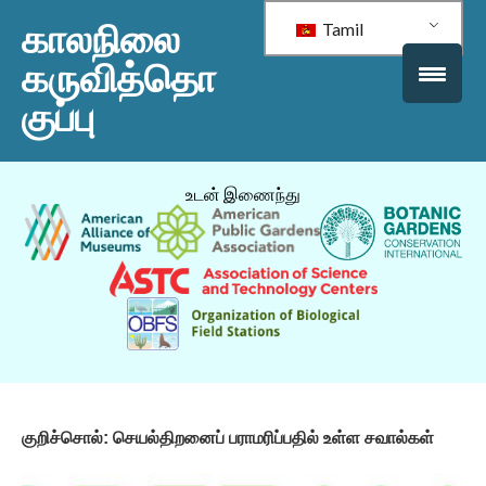
காலநிலை
Tamil
கருவித்தொ
குப்பு
உடன் இணைந்து
குறிச்சொல்:
செயல்திறனைப் பராமரிப்பதில் உள்ள சவால்கள்