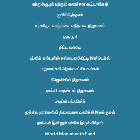
சுற்றுச்சூழல் மற்றும் கலாச்சார கூட்டாளிகள்
ஐசிசிஆர்ஓஎம்
சர்வதேச வாழ்க்கை எதிர்கால நிறுவனம்
ஒரு பூமி
திட்ட வரைவு
பப்ளிக் கார்டன்ஸ் சஸ்டைனபிலிட்டி இன்டெக்ஸ்
மறுமலர்ச்சி அருங்காட்சியகங்கள்
ரீஜெனிசிஸ் நிறுவனம்
ராக்கி மவுண்டன் நிறுவனம்
ஷெப்லி பல்ஃபின்ச்
ஐக்கிய நாடுகளின் நிலையான வளர்ச்சி இலக்குகள்
நாங்கள் இன்னும் உள்ளே இருக்கிறோம்
World Monuments Fund