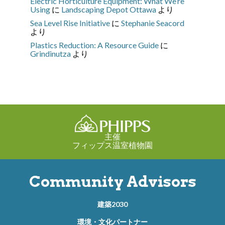
Electric Horticulture Equipment: What We’re
Using
に
Landscaping Depot Ottawa
より
Sea Level Rise Initiative
に
Stephanie Seacord
より
Plastics Reduction: A Resource Guide
に
Grindinutza
より
主催
フィップス温室植物園
Community Advisors
建築2030
環境・文化パートナー