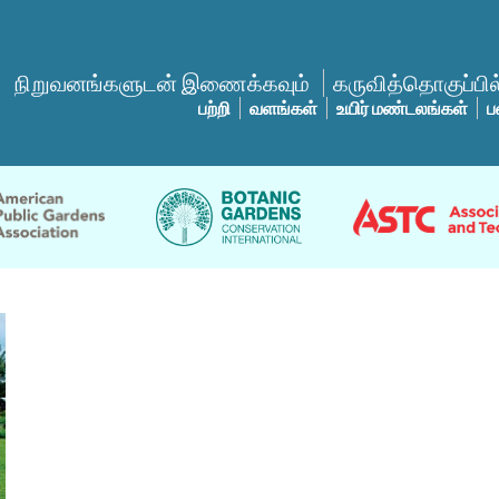
நிறுவனங்களுடன் இணைக்கவும்
கருவித்தொகுப்பில்
பற்றி
வளங்கள்
உயிர் மண்டலங்கள்
ப