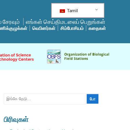
Tamil
 சேரவும்
எங்கள் செய்திமடலைப் பெறுங்கள்
ணிக்குழுக்கள்
வெபினர்கள்
சிம்போசியம்
கதைகள்
தேட:
பிரிவுகள்