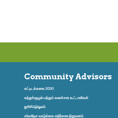
Community Advisors
கட்டிடக்கலை 2030
சுற்றுச்சூழல் மற்றும் கலாச்சார கூட்டாளிகள்
ஐசிசிஆர்ஓஎம்
சர்வதேச வாழ்க்கை எதிர்கால நிறுவனம்