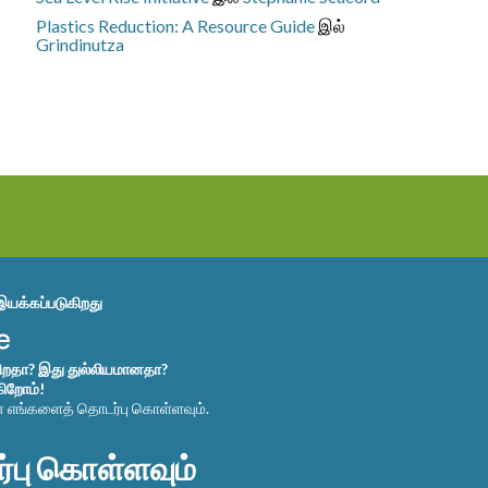
Plastics Reduction: A Resource Guide
இல்
Grindinutza
இயக்கப்படுகிறது
கிறதா? இது துல்லியமானதா?
கிறோம்!
ன் எங்களைத் தொடர்பு கொள்ளவும்.
பு கொள்ளவும்