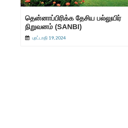
தென்னாப்பிரிக்க தேசிய பல்லுயிர்
நிறுவனம் (SANBI)
புரட்டாதி 19, 2024