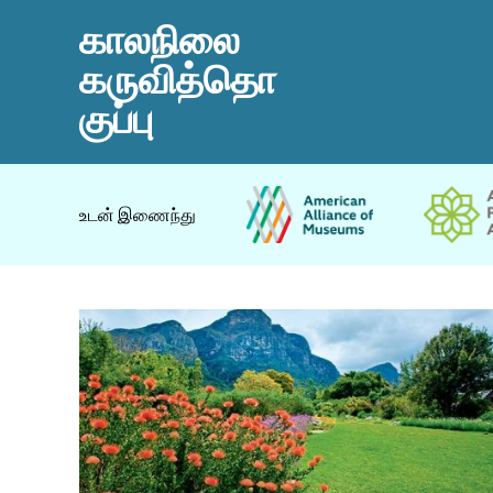
காலநிலை
கருவித்தொ
குப்பு
உடன் இணைந்து