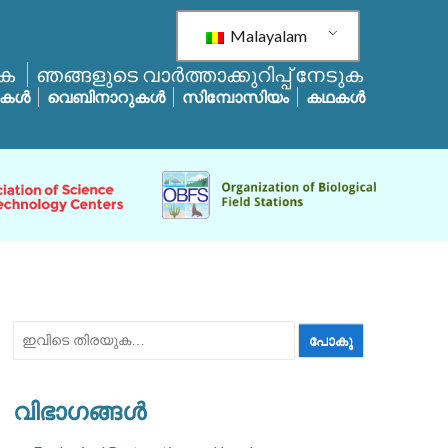
Malayalam
ുക
ഞങ്ങളുടെ വാർത്താക്കുറിപ്പ് നേടുക
പുകൾ
വെബിനാറുകൾ
സിമ്പോസിയം
കഥകൾ
ഇതിനായി
തിരയുക:
വിഭാഗങ്ങൾ