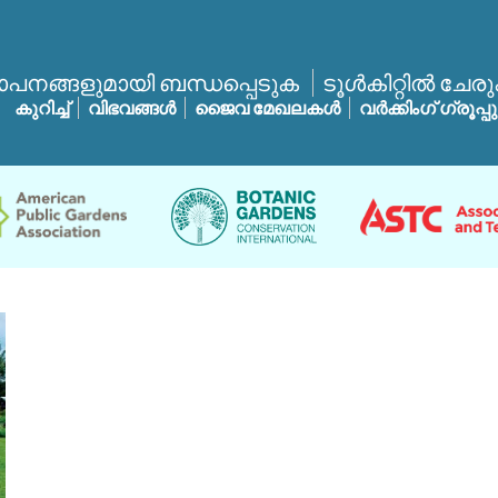
ാപനങ്ങളുമായി ബന്ധപ്പെടുക
ടൂൾകിറ്റിൽ ചേര
കുറിച്ച്
വിഭവങ്ങൾ
ജൈവ മേഖലകൾ
വർക്കിംഗ് ഗ്രൂപ്