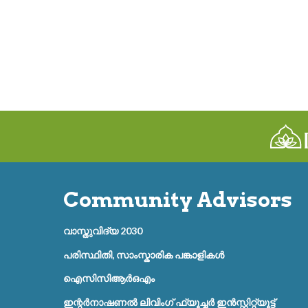
Community Advisors
വാസ്തുവിദ്യ 2030
പരിസ്ഥിതി, സാംസ്കാരിക പങ്കാളികൾ
ഐസിസിആർഒഎം
ഇന്റർനാഷണൽ ലിവിംഗ് ഫ്യൂച്ചർ ഇൻസ്റ്റിറ്റ്യൂട്ട്