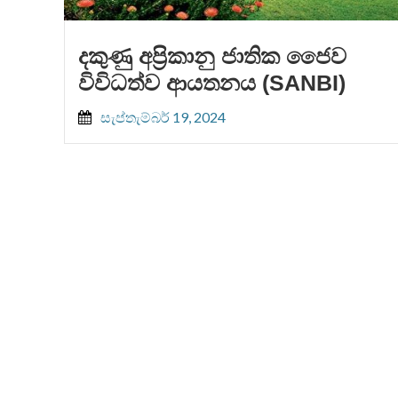
දකුණු අප්‍රිකානු ජාතික ජෛව
විවිධත්ව ආයතනය (SANBI)
සැප්තැම්බර් 19, 2024