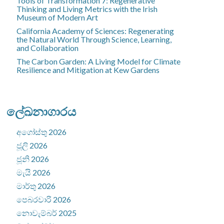
Tools of Transformation 7: Regenerative
Thinking and Living Metrics with the Irish
Museum of Modern Art
California Academy of Sciences: Regenerating
the Natural World Through Science, Learning,
and Collaboration
The Carbon Garden: A Living Model for Climate
Resilience and Mitigation at Kew Gardens
ලේඛනාගාරය
අගෝස්තු 2026
ජූලි 2026
ජූනි 2026
මැයි 2026
මාර්තු 2026
පෙබරවාරි 2026
නොවැම්බර් 2025