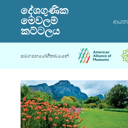
දේශගුණික
මෙවලම්
ආයතන
කට්ටලය
සමග සහයෝගීතාවයෙන්