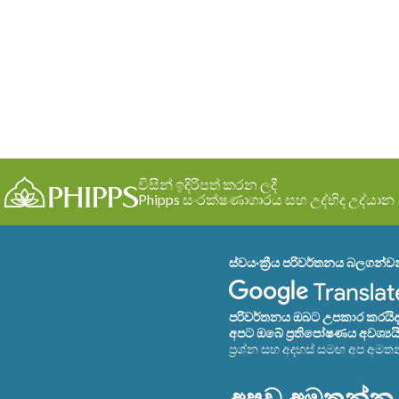
විසින් ඉදිරිපත් කරන ලදී
Phipps සංරක්ෂණාගාරය සහ උද්භිද උද්යාන
ස්වයංක්‍රීය පරිවර්තනය බලගන්
පරිවර්තනය ඔබට උපකාර කරයිද? 
අපට ඔබේ ප්‍රතිපෝෂණය අවශ්‍යයි
ප්‍රශ්න සහ අදහස් සමඟ අප අමත
අපව අමතන්න