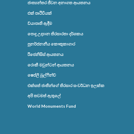
ජාත්‍යන්තර ජීවන අනාගත ආයතනය
එක් පෘථිවියක්
ව්යාපෘති ඇඳීම
පොදු උද්‍යාන තිරසාරතා දර්ශකය
පුනර්ජනනීය කෞතුකාගාර
රීජෙනිසිස් ආයතනය
රොකී මවුන්ටන් ආයතනය
ෂෙප්ලි බුල්ෆින්ච්
එක්සත් ජාතීන්ගේ තිරසාර සංවර්ධන ඉලක්ක
අපි තවමත් ඇතුලේ
World Monuments Fund