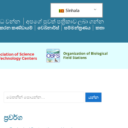
Sinhala
්ධ වන්න
අපගේ පුවත් පත්‍රිකාව ලබා ගන්න
 කරන කණ්ඩායම්
වෙබ්නාර්ස්
සම්මන්ත්‍රණය
කතා
ඒ
සඳහා
සොයන්න:
ප්‍රවර්ග