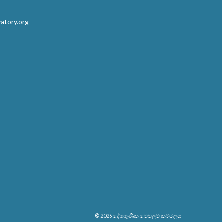
atory.org
© 2026
දේශගුණික මෙවලම් කට්ටලය