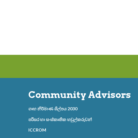
Community Advisors
ගෘහ නිර්මාණ ශිල්පය 2030
පරිසර හා සංස්කෘතික හවුල්කරුවන්
ICCROM