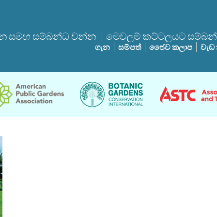
 සමඟ සම්බන්ධ වන්න
මෙවලම් කට්ටලයට සම්බන
ගැන
සම්පත්
ජෛව කලාප
වැඩ