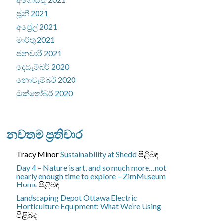
ජූනි 2021
අප්‍රේල් 2021
මාර්තු 2021
ජනවාරි 2021
දෙසැම්බර් 2020
නොවැම්බර් 2020
ඔක්තෝබර් 2020
නවතම ප්‍රතිචාර
Tracy Minor
Sustainability at Shedd
පිළිබඳ
Day 4 – Nature is art, and so much more…not
nearly enough time to explore – ZimMuseum
Home
පිළිබඳ
Landscaping Depot Ottawa
Electric
Horticulture Equipment: What We’re Using
පිළිබඳ