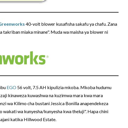
Greenworks
40-volt blower kusafisha sakafu ya chafu. Zana
a takriban miaka minane". Muda wa maisha ya blower ni
ribu
EGO
56 volt, 7.5 AH kipulizia mkoba. Mkoba hudumu
lizaji kinaweza kuwashwa na kuzimwa mara kwa mara
enzi wa Kilimo cha bustani Jessica Bonilla anapendekeza
io wakati wa kunyesha/kunyesha kwa theluji". Hapa chini
jani katika Hillwood Estate.