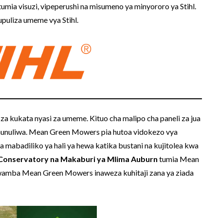
umia visuzi, vipeperushi na misumeno ya minyororo ya Stihl.
upuliza umeme vya Stihl.
 za kukata nyasi za umeme. Kituo cha malipo cha paneli za jua
nunuliwa. Mean Green Mowers pia hutoa vidokezo vya
 mabadiliko ya hali ya hewa katika bustani na kujitolea kwa
Conservatory na Makaburi ya Mlima Auburn
tumia Mean
amba Mean Green Mowers inaweza kuhitaji zana ya ziada