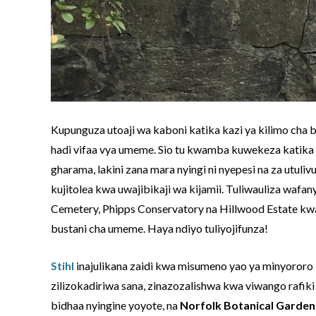
Kupunguza utoaji wa kaboni katika kazi ya kilimo cha 
hadi vifaa vya umeme. Sio tu kwamba kuwekeza katika
gharama, lakini zana mara nyingi ni nyepesi na za utuliv
kujitolea kwa uwajibikaji wa kijamii. Tuliwauliza waf
Cemetery, Phipps Conservatory na Hillwood Estate kw
bustani cha umeme. Haya ndiyo tuliyojifunza!
Stihl
inajulikana zaidi kwa misumeno yao ya minyororo l
zilizokadiriwa sana, zinazozalishwa kwa viwango rafiki
bidhaa nyingine yoyote, na
Norfolk Botanical Garden