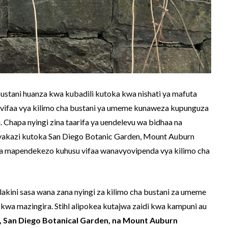
bustani huanza kwa kubadili kutoka kwa nishati ya mafuta
 vifaa vya kilimo cha bustani ya umeme kunaweza kupunguza
u. Chapa nyingi zina taarifa ya uendelevu wa bidhaa na
anyakazi kutoka San Diego Botanic Garden, Mount Auburn
a mapendekezo kuhusu vifaa wanavyovipenda vya kilimo cha
akini sasa wana zana nyingi za kilimo cha bustani za umeme
 kwa mazingira. Stihl alipokea kutajwa zaidi kwa kampuni au
, San Diego Botanical Garden, na Mount Auburn