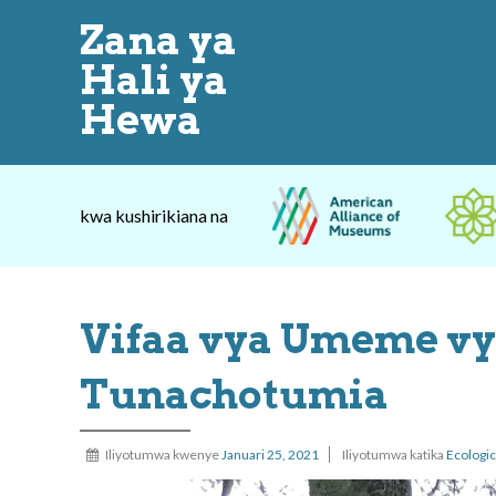
Zana ya
Hali ya
Hewa
kwa kushirikiana na
Vifaa vya Umeme vya
Tunachotumia
Iliyotumwa kwenye
Januari 25, 2021
Iliyotumwa katika
Ecologic