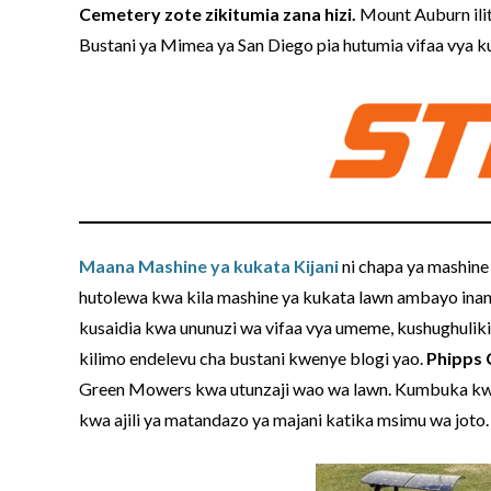
Cemetery zote zikitumia zana hizi.
Mount Auburn ilit
Bustani ya Mimea ya San Diego pia hutumia vifaa vya k
Maana Mashine ya kukata Kijani
ni chapa ya mashine
hutolewa kwa kila mashine ya kukata lawn ambayo ina
kusaidia kwa ununuzi wa vifaa vya umeme, kushughulikia
kilimo endelevu cha bustani kwenye blogi yao.
Phipps 
Green Mowers kwa utunzaji wao wa lawn. Kumbuka kw
kwa ajili ya matandazo ya majani katika msimu wa joto.