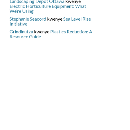
Landscaping Depot Ottawa
kwenye
Electric Horticulture Equipment: What
We’re Using
Stephanie Seacord
kwenye
Sea Level Rise
Initiative
Grindinutza
kwenye
Plastics Reduction: A
Resource Guide