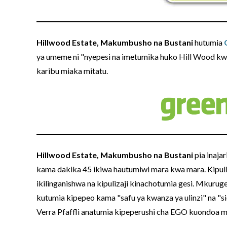
Hillwood Estate, Makumbusho na Bustani
hutumia
ya umeme ni "nyepesi na imetumika huko Hill Wood kw
karibu miaka mitatu.
Hillwood Estate, Makumbusho na Bustani
pia inaja
kama dakika 45 ikiwa hautumiwi mara kwa mara. Kipu
ikilinganishwa na kipulizaji kinachotumia gesi. Mkurug
kutumia kipepeo kama "safu ya kwanza ya ulinzi" na "s
Verra Pfaffli anatumia kipeperushi cha EGO kuondoa ma