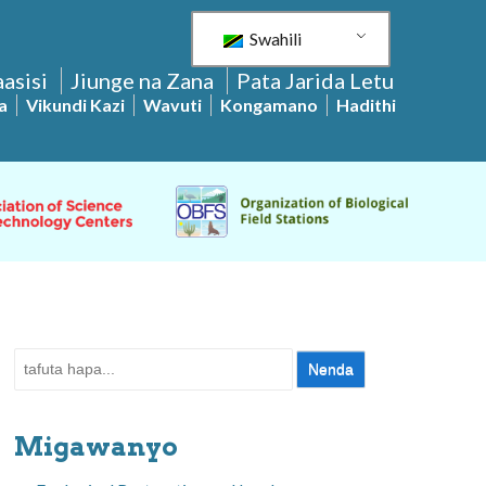
Swahili
asisi
Jiunge na Zana
Pata Jarida Letu
a
Vikundi Kazi
Wavuti
Kongamano
Hadithi
Tafuta:
Migawanyo