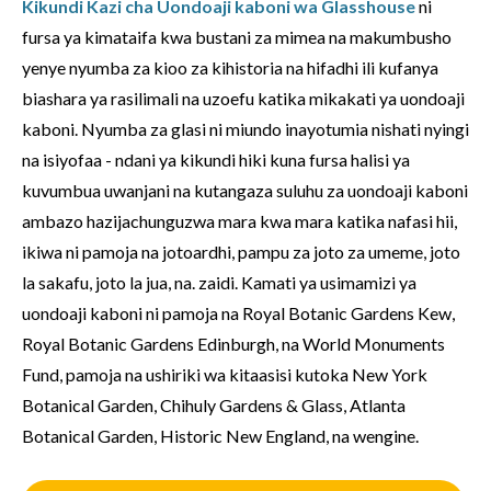
Kikundi Kazi cha Uondoaji kaboni wa Glasshouse
ni
fursa ya kimataifa kwa bustani za mimea na makumbusho
yenye nyumba za kioo za kihistoria na hifadhi ili kufanya
biashara ya rasilimali na uzoefu katika mikakati ya uondoaji
kaboni. Nyumba za glasi ni miundo inayotumia nishati nyingi
na isiyofaa - ndani ya kikundi hiki kuna fursa halisi ya
kuvumbua uwanjani na kutangaza suluhu za uondoaji kaboni
ambazo hazijachunguzwa mara kwa mara katika nafasi hii,
ikiwa ni pamoja na jotoardhi, pampu za joto za umeme, joto
la sakafu, joto la jua, na. zaidi. Kamati ya usimamizi ya
uondoaji kaboni ni pamoja na Royal Botanic Gardens Kew,
Royal Botanic Gardens Edinburgh, na World Monuments
Fund, pamoja na ushiriki wa kitaasisi kutoka New York
Botanical Garden, Chihuly Gardens & Glass, Atlanta
Botanical Garden, Historic New England, na wengine.