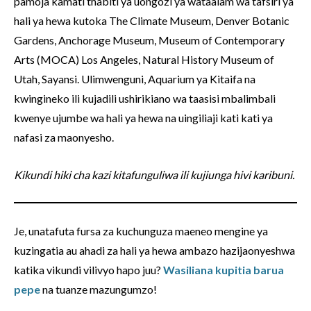
pamoja kamati thabiti ya uongozi ya wataalam wa tafsiri ya
hali ya hewa kutoka The Climate Museum, Denver Botanic
Gardens, Anchorage Museum, Museum of Contemporary
Arts (MOCA) Los Angeles, Natural History Museum of
Utah, Sayansi. Ulimwenguni, Aquarium ya Kitaifa na
kwingineko ili kujadili ushirikiano wa taasisi mbalimbali
kwenye ujumbe wa hali ya hewa na uingiliaji kati kati ya
nafasi za maonyesho.
Kikundi hiki cha kazi kitafunguliwa ili kujiunga hivi karibuni.
Je, unatafuta fursa za kuchunguza maeneo mengine ya
kuzingatia au ahadi za hali ya hewa ambazo hazijaonyeshwa
katika vikundi vilivyo hapo juu?
Wasiliana kupitia barua
pepe
na tuanze mazungumzo!