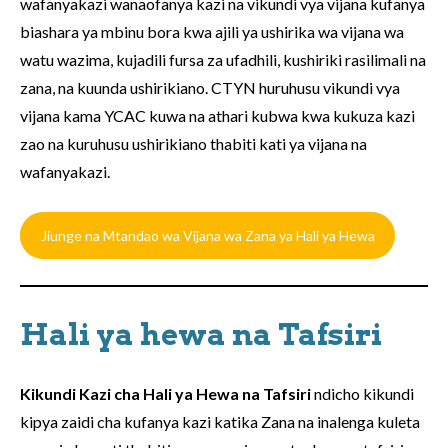
wafanyakazi wanaofanya kazi na vikundi vya vijana kufanya
biashara ya mbinu bora kwa ajili ya ushirika wa vijana wa
watu wazima, kujadili fursa za ufadhili, kushiriki rasilimali na
zana, na kuunda ushirikiano. CTYN huruhusu vikundi vya
vijana kama YCAC kuwa na athari kubwa kwa kukuza kazi
zao na kuruhusu ushirikiano thabiti kati ya vijana na
wafanyakazi.
Jiunge na Mtandao wa Vijana wa Zana ya Hali ya Hewa
Hali ya hewa na Tafsiri
Kikundi Kazi cha Hali ya Hewa na Tafsiri
ndicho kikundi
kipya zaidi cha kufanya kazi katika Zana na inalenga kuleta