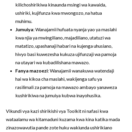
kilichoshirikiwa kinaunda msingi wa kawaida,
ushiriki, kujifunza kwa mwongozo, na hatua
muhimu.
Jumuiya
: Wanajamii hufuata nyanja yao ya maslahi
kwa njia ya mwingiliano, majadiliano, utatuzi wa
matatizo, upashanaji habari na kujenga uhusiano,
hivyo basi kuwezesha kukuza ujifunzaji wa pamoja
na utayari wa kubadilishana mawazo.
Fanya mazoezi
: Wanajamii wanakuwa watendaji
hai wa kikoa cha maslahi, wakijenga safu ya
rasilimali za pamoja na mawazo ambayo yanaweza
kushirikiwa na jumuiya kubwa inayohusika.
Vikundi vya kazi shirikishi vya Toolkit ni nafasi kwa
wataalamu wa kitamaduni kuzama kwa kina katika mada
zinazowavutia pande zote huku wakiunda ushirikiano