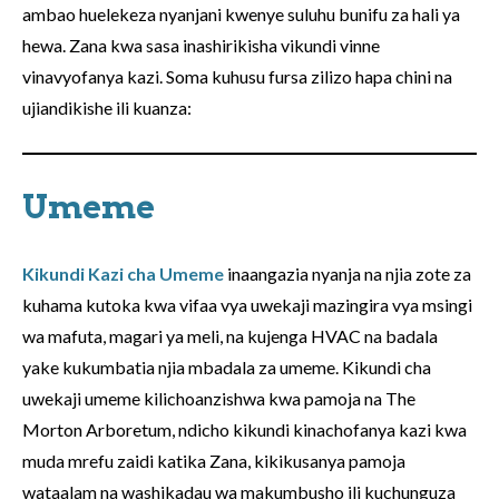
ambao huelekeza nyanjani kwenye suluhu bunifu za hali ya
hewa. Zana kwa sasa inashirikisha vikundi vinne
vinavyofanya kazi. Soma kuhusu fursa zilizo hapa chini na
ujiandikishe ili kuanza:
Umeme
Kikundi Kazi cha Umeme
inaangazia nyanja na njia zote za
kuhama kutoka kwa vifaa vya uwekaji mazingira vya msingi
wa mafuta, magari ya meli, na kujenga HVAC na badala
yake kukumbatia njia mbadala za umeme. Kikundi cha
uwekaji umeme kilichoanzishwa kwa pamoja na The
Morton Arboretum, ndicho kikundi kinachofanya kazi kwa
muda mrefu zaidi katika Zana, kikikusanya pamoja
wataalam na washikadau wa makumbusho ili kuchunguza