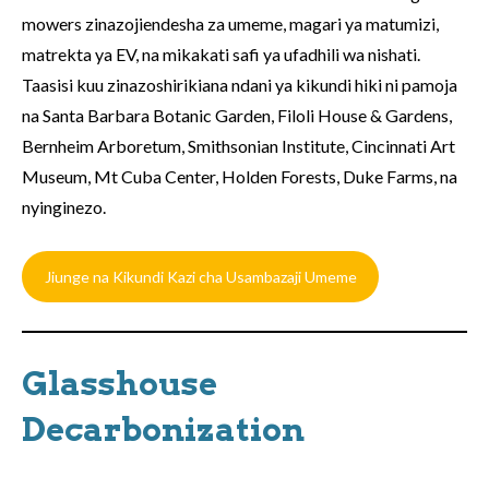
mowers zinazojiendesha za umeme, magari ya matumizi,
matrekta ya EV, na mikakati safi ya ufadhili wa nishati.
Taasisi kuu zinazoshirikiana ndani ya kikundi hiki ni pamoja
na Santa Barbara Botanic Garden, Filoli House & Gardens,
Bernheim Arboretum, Smithsonian Institute, Cincinnati Art
Museum, Mt Cuba Center, Holden Forests, Duke Farms, na
nyinginezo.
Jiunge na Kikundi Kazi cha Usambazaji Umeme
Glasshouse
Decarbonization