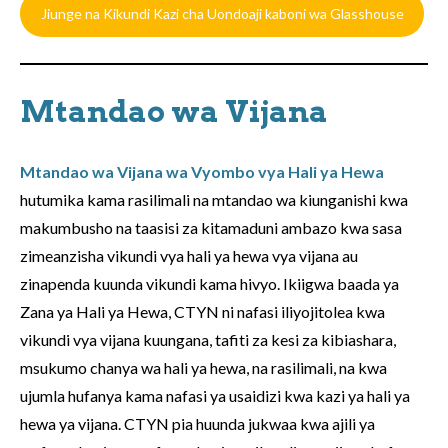
Jiunge na Kikundi Kazi cha Uondoaji kaboni wa Glasshouse
Mtandao wa Vijana
Mtandao wa Vijana wa Vyombo vya Hali ya Hewa
hutumika kama rasilimali na mtandao wa kiunganishi kwa
makumbusho na taasisi za kitamaduni ambazo kwa sasa
zimeanzisha vikundi vya hali ya hewa vya vijana au
zinapenda kuunda vikundi kama hivyo. Ikiigwa baada ya
Zana ya Hali ya Hewa, CTYN ni nafasi iliyojitolea kwa
vikundi vya vijana kuungana, tafiti za kesi za kibiashara,
msukumo chanya wa hali ya hewa, na rasilimali, na kwa
ujumla hufanya kama nafasi ya usaidizi kwa kazi ya hali ya
hewa ya vijana. CTYN pia huunda jukwaa kwa ajili ya