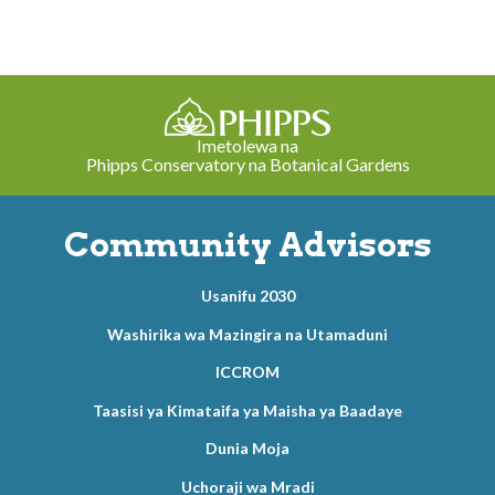
Imetolewa na
Phipps Conservatory na Botanical Gardens
Community Advisors
Usanifu 2030
Washirika wa Mazingira na Utamaduni
ICCROM
Taasisi ya Kimataifa ya Maisha ya Baadaye
Dunia Moja
Uchoraji wa Mradi