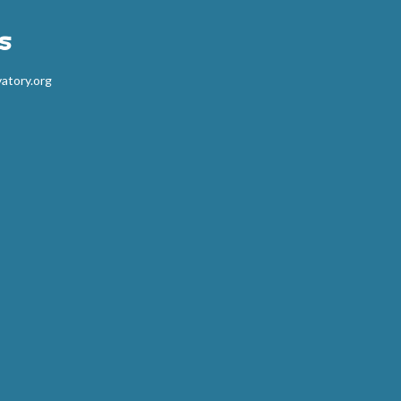
s
atory.org