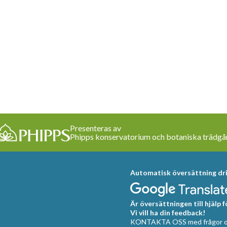
Presenteras av
Phipps konservatorium och botaniska trädgå
Automatisk översättning dri
Är översättningen till hjälp 
Vi vill ha din feedback!
KONTAKTA OSS med frågor oc