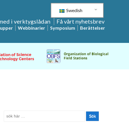
Swedish
med i verktygslådan
Få vårt nyhetsbrev
rupper
Webbinarier
Symposium
Berättelser
Sök
efter: