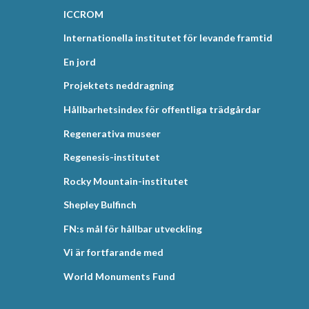
ICCROM
Internationella institutet för levande framtid
En jord
Projektets neddragning
Hållbarhetsindex för offentliga trädgårdar
Regenerativa museer
Regenesis-institutet
Rocky Mountain-institutet
Shepley Bulfinch
FN:s mål för hållbar utveckling
Vi är fortfarande med
World Monuments Fund