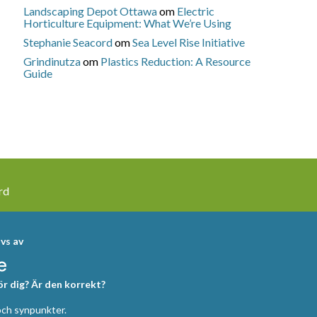
Landscaping Depot Ottawa
om
Electric
Horticulture Equipment: What We’re Using
Stephanie Seacord
om
Sea Level Rise Initiative
Grindinutza
om
Plastics Reduction: A Resource
Guide
rd
vs av
för dig? Är den korrekt?
h synpunkter.