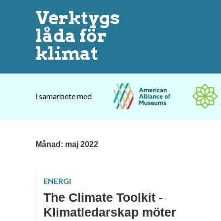
Verktygs
låda för
klimat
i samarbete med
Månad:
maj 2022
ENERGI
The Climate Toolkit -
Klimatledarskap möter