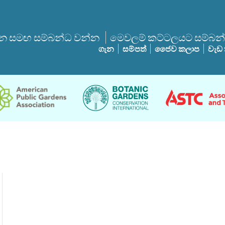
 සමඟ සම්බන්ධ වන්න
මෙවලම් කට්ටලයට සම්බන
ගැන
සම්පත්
ජෛව කලාප
වැඩ