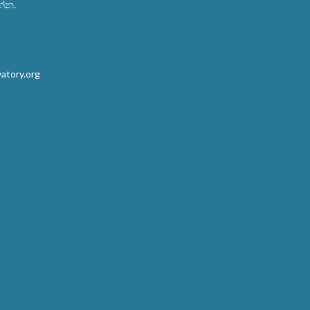
න්න.
atory.org