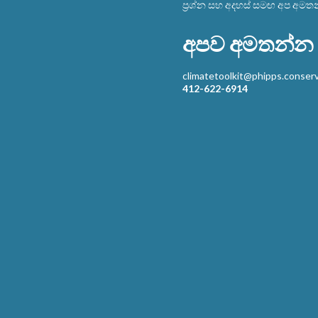
ප්‍රශ්න සහ අදහස් සමඟ අප අමත
අපව අමතන්න
climatetoolkit@phipps.conserv
412-622-6914