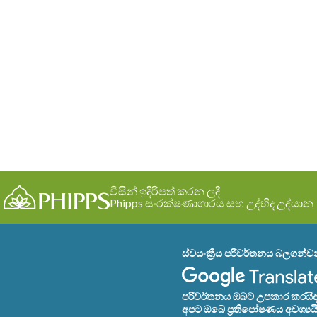
විසින් ඉදිරිපත් කරන ලදී
Phipps සංරක්ෂණාගාරය සහ උද්භිද උද්යාන
ස්වයංක්‍රීය පරිවර්තනය බලගන්
පරිවර්තනය ඔබට උපකාර කරයිද? 
අපට ඔබේ ප්‍රතිපෝෂණය අවශ්‍යයි