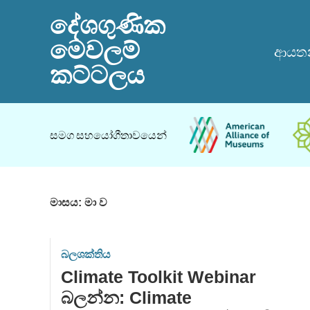
දේශගුණික
මෙවලම්
ආයතන
කට්ටලය
සමග සහයෝගීතාවයෙන්
මාසය:
මා ව
බලශක්තිය
Climate Toolkit Webinar
බලන්න: Climate