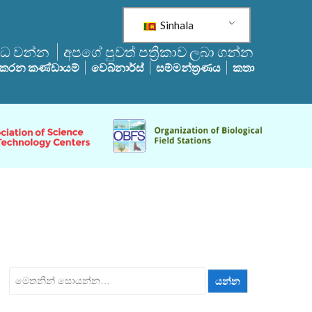
Sinhala
්ධ වන්න
අපගේ පුවත් පත්‍රිකාව ලබා ගන්න
 කරන කණ්ඩායම්
වෙබ්නාර්ස්
සම්මන්ත්‍රණය
කතා
ඒ
සඳහා