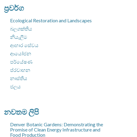
සොයන්න:
ප්‍රවර්ග
Ecological Restoration and Landscapes
බලශක්තිය
නියැලීම
ආහාර සේවය
ආයෝජන
පර්යේෂණ
ප්රවාහන
නාස්තිය
ජලය
නවතම ලිපි
Denver Botanic Gardens: Demonstrating the
Promise of Clean Energy Infrastructure and
Food Production