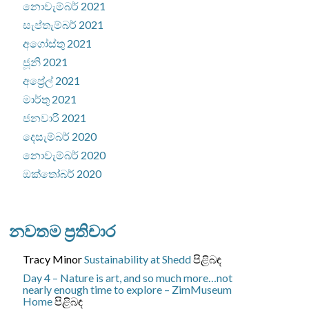
නොවැම්බර් 2021
සැප්තැම්බර් 2021
අගෝස්තු 2021
ජූනි 2021
අප්‍රේල් 2021
මාර්තු 2021
ජනවාරි 2021
දෙසැම්බර් 2020
නොවැම්බර් 2020
ඔක්තෝබර් 2020
නවතම ප්‍රතිචාර
Tracy Minor
Sustainability at Shedd
පිළිබඳ
Day 4 – Nature is art, and so much more…not
nearly enough time to explore – ZimMuseum
Home
පිළිබඳ