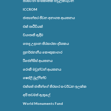
පරිසර හා සංස්කෘතික හවුල්කරුවන්
ICCROM
ජාත්‍යන්තර ජීවන අනාගත ආයතනය
එක් පෘථිවියක්
ව්යාපෘති ඇඳීම
පොදු උද්‍යාන තිරසාරතා දර්ශකය
පුනර්ජනනීය කෞතුකාගාර
රීජෙනිසිස් ආයතනය
රොකී මවුන්ටන් ආයතනය
ෂෙප්ලි බුල්ෆින්ච්
එක්සත් ජාතීන්ගේ තිරසාර සංවර්ධන ඉලක්ක
අපි තවමත් ඇතුලේ
World Monuments Fund