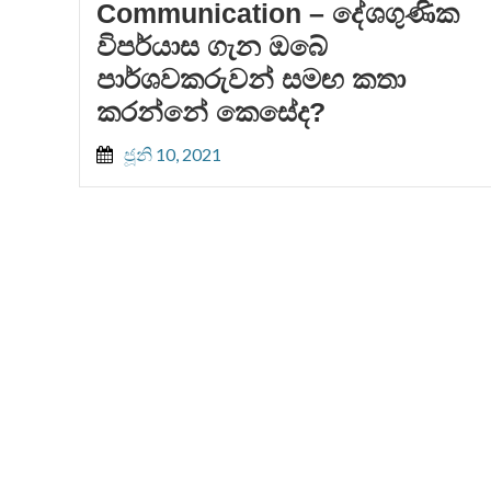
Communication – දේශගුණික
විපර්යාස ගැන ඔබේ
පාර්ශවකරුවන් සමඟ කතා
කරන්නේ කෙසේද?
ජූනි 10, 2021