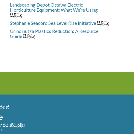
Landscaping Depot Ottawa
Electric
Horticulture Equipment: What We’re Using
පිළිබඳ
Stephanie Seacord
Sea Level Rise Initiative
පිළිබඳ
Grindinutza
Plastics Reduction: A Resource
Guide
පිළිබඳ
වන්නේ
එය නිවැරදිද?
!