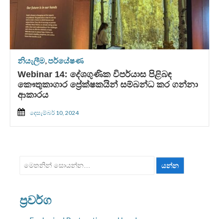
නියැලීම
,
පර්යේෂණ
Webinar 14: දේශගුණික විපර්යාස පිළිබඳ
කෞතුකාගාර ප්‍රේක්ෂකයින් සම්බන්ධ කර ගන්නා
ආකාරය
දෙසැම්බර් 10, 2024
ඒ
සඳහා
සොයන්න:
ප්‍රවර්ග