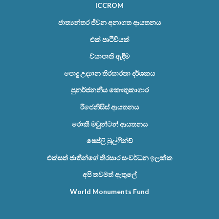
ICCROM
ජාත්‍යන්තර ජීවන අනාගත ආයතනය
එක් පෘථිවියක්
ව්යාපෘති ඇඳීම
පොදු උද්‍යාන තිරසාරතා දර්ශකය
පුනර්ජනනීය කෞතුකාගාර
රීජෙනිසිස් ආයතනය
රොකී මවුන්ටන් ආයතනය
ෂෙප්ලි බුල්ෆින්ච්
එක්සත් ජාතීන්ගේ තිරසාර සංවර්ධන ඉලක්ක
අපි තවමත් ඇතුලේ
World Monuments Fund