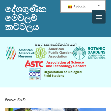
දේශගුණික
Sinhala
මෙවලම්
කට්ටලය
සමග සහයෝගීතාවයෙන්
මාසය:
මා ව