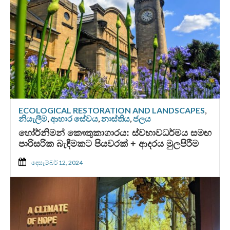
ECOLOGICAL RESTORATION AND LANDSCAPES
,
නියැලීම
,
ආහාර සේවය
,
නාස්තිය
,
ජලය
හෝර්නිමන් කෞතුකාගාරය: ස්වභාවධර්මය සමඟ
පාරිසරික බැඳීමකට පියවරක් + ආදරය මුලපිරීම
දෙසැම්බර් 12, 2024