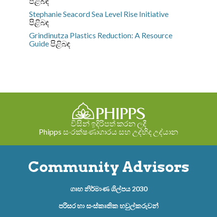
පිළිබඳ
Stephanie Seacord
Sea Level Rise Initiative
පිළිබඳ
Grindinutza
Plastics Reduction: A Resource
Guide
පිළිබඳ
විසින් ඉදිරිපත් කරන ලදී
Phipps සංරක්ෂණාගාරය සහ උද්භිද උද්යාන
Community Advisors
ගෘහ නිර්මාණ ශිල්පය 2030
පරිසර හා සංස්කෘතික හවුල්කරුවන්