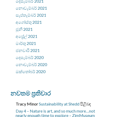
දෙසැම්බර් 2021
නොවැම්බර් 2021
සැප්තැම්බර් 2021
අගෝස්තු 2021
ජූනි 2021
අප්‍රේල් 2021
මාර්තු 2021
ජනවාරි 2021
දෙසැම්බර් 2020
නොවැම්බර් 2020
ඔක්තෝබර් 2020
නවතම ප්‍රතිචාර
Tracy Minor
Sustainability at Shedd
පිළිබඳ
Day 4 – Nature is art, and so much more…not
nearly enough time to explore – ZimMuseum