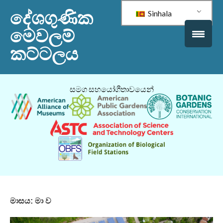
දේශගුණික
Sinhala
මෙවලම්
කට්ටලය
සමග සහයෝගීතාවයෙන්
මාසය:
මා ව