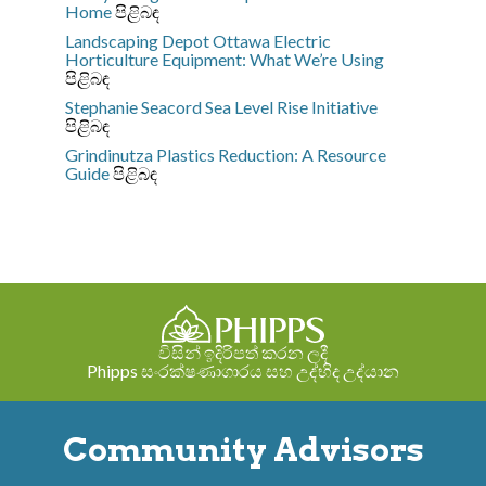
Home
පිළිබඳ
Landscaping Depot Ottawa
Electric
Horticulture Equipment: What We’re Using
පිළිබඳ
Stephanie Seacord
Sea Level Rise Initiative
පිළිබඳ
Grindinutza
Plastics Reduction: A Resource
Guide
පිළිබඳ
විසින් ඉදිරිපත් කරන ලදී
Phipps සංරක්ෂණාගාරය සහ උද්භිද උද්යාන
Community Advisors