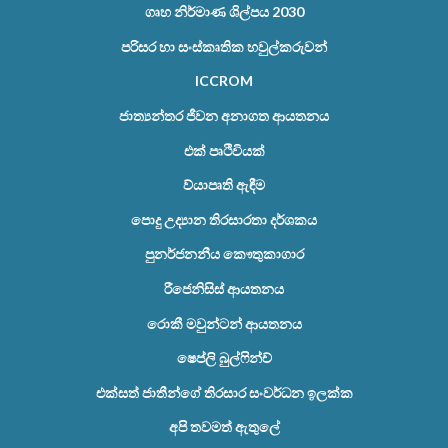
ගෘහ නිර්මාණ ශිල්පය 2030
පරිසර හා සංස්කෘතික හවුල්කරුවන්
ICCROM
ජාත්‍යන්තර ජීවන අනාගත ආයතනය
එක් පෘථිවියක්
ව්යාපෘති ඇඳීම
පොදු උද්‍යාන තිරසාරතා දර්ශකය
පුනර්ජනනීය කෞතුකාගාර
රීජෙනිසිස් ආයතනය
රොකී මවුන්ටන් ආයතනය
ෂෙප්ලි බුල්ෆින්ච්
එක්සත් ජාතීන්ගේ තිරසාර සංවර්ධන ඉලක්ක
අපි තවමත් ඇතුලේ