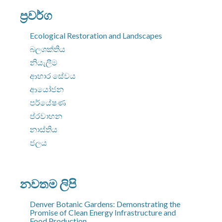
සොයන්න:
ප්‍රවර්ග
Ecological Restoration and Landscapes
බලශක්තිය
නියැලීම
ආහාර සේවය
ආයෝජන
පර්යේෂණ
ප්රවාහන
නාස්තිය
ජලය
නවතම ලිපි
Denver Botanic Gardens: Demonstrating the
Promise of Clean Energy Infrastructure and
Food Production