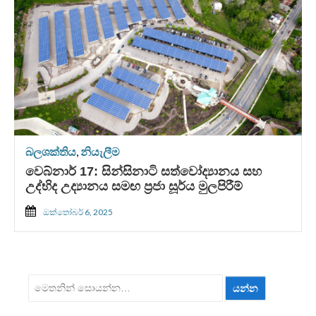
බලශක්තිය
,
නියැලීම
වෙබ්නාර් 17: සින්සිනාටි සත්වෝද්‍යානය සහ
උද්භිද උද්‍යානය සමඟ ප්‍රජා සූර්ය මුලපිරීම්
ඔක්තෝබර් 6, 2025
ඒ
සඳහා