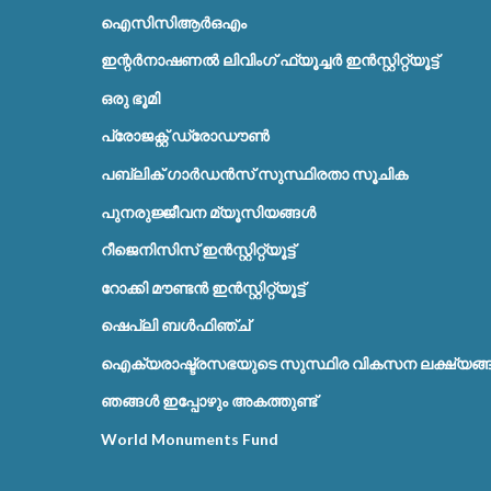
ഐസിസിആർഒഎം
ഇന്റർനാഷണൽ ലിവിംഗ് ഫ്യൂച്ചർ ഇൻസ്റ്റിറ്റ്യൂട്ട്
ഒരു ഭൂമി
പ്രോജക്റ്റ് ഡ്രോഡൗൺ
പബ്ലിക് ഗാർഡൻസ് സുസ്ഥിരതാ സൂചിക
പുനരുജ്ജീവന മ്യൂസിയങ്ങൾ
റീജെനിസിസ് ഇൻസ്റ്റിറ്റ്യൂട്ട്
റോക്കി മൗണ്ടൻ ഇൻസ്റ്റിറ്റ്യൂട്ട്
ഷെപ്ലി ബൾഫിഞ്ച്
ഐക്യരാഷ്ട്രസഭയുടെ സുസ്ഥിര വികസന ലക്ഷ്യങ്
ഞങ്ങൾ ഇപ്പോഴും അകത്തുണ്ട്
World Monuments Fund