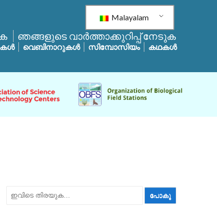
Malayalam
ുക
ഞങ്ങളുടെ വാർത്താക്കുറിപ്പ് നേടുക
പുകൾ
വെബിനാറുകൾ
സിമ്പോസിയം
കഥകൾ
ഇതിനായി
തിരയുക: