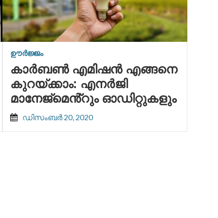
ഊർജ്ജം
കാർബൺ എമിഷൻ എങ്ങനെ
കുറയ്ക്കാം: എനർജി
മാനേജ്‌മെൻ്റും ഓഡിറ്റുകളും
ഡിസംബർ 20, 2020