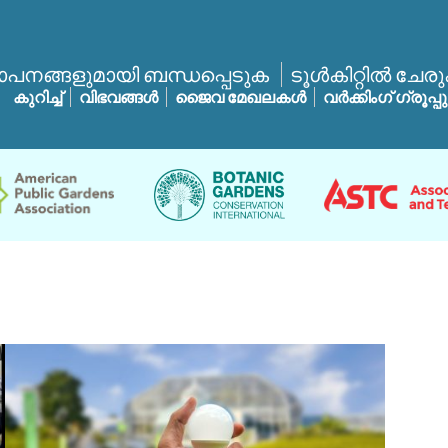
ാപനങ്ങളുമായി ബന്ധപ്പെടുക
ടൂൾകിറ്റിൽ ചേര
കുറിച്ച്
വിഭവങ്ങൾ
ജൈവ മേഖലകൾ
വർക്കിംഗ് ഗ്രൂപ്