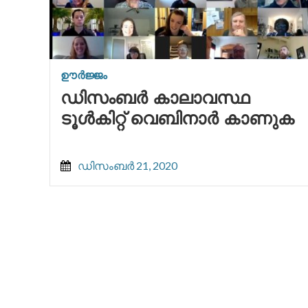
ഊർജ്ജം
ഡിസംബർ കാലാവസ്ഥ
ടൂൾകിറ്റ് വെബിനാർ കാണുക
ഡിസംബർ 21, 2020