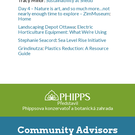
Tracy Minor
:
Sustainability at Shedd
Day 4 – Nature is art, and so much more…not
nearly enough time to explore – ZimMuseum
:
Home
Landscaping Depot Ottawa
:
Electric
Horticulture Equipment: What We’re Using
Stephanie Seacord
:
Sea Level Rise Initiative
Grindinutza
:
Plastics Reduction: A Resource
Guide
Představil
Phippsova konzervatoř a botanická zahrada
Community Advisors