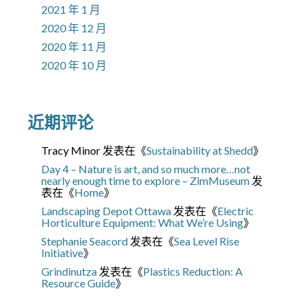
2021 年 1 月
2020 年 12 月
2020 年 11 月
2020 年 10 月
近期评论
Tracy Minor
发表在《
Sustainability at Shedd
》
Day 4 – Nature is art, and so much more…not
nearly enough time to explore – ZimMuseum
发
表在《
Home
》
Landscaping Depot Ottawa
发表在《
Electric
Horticulture Equipment: What We’re Using
》
Stephanie Seacord
发表在《
Sea Level Rise
Initiative
》
Grindinutza
发表在《
Plastics Reduction: A
Resource Guide
》