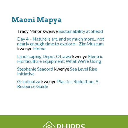
Maoni Mapya
Tracy Minor
kwenye
Sustainability at Shedd
Day 4 – Nature is art, and so much more…not
nearly enough time to explore – ZimMuseum
kwenye
Home
Landscaping Depot Ottawa
kwenye
Electric
Horticulture Equipment: What We’re Using
Stephanie Seacord
kwenye
Sea Level Rise
Initiative
Grindinutza
kwenye
Plastics Reduction: A
Resource Guide