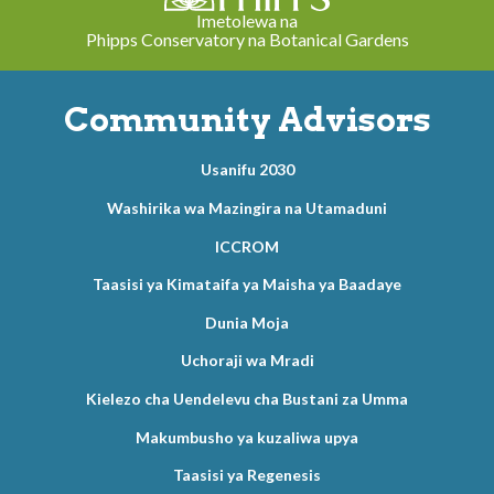
Imetolewa na
Phipps Conservatory na Botanical Gardens
Community Advisors
Usanifu 2030
Washirika wa Mazingira na Utamaduni
ICCROM
Taasisi ya Kimataifa ya Maisha ya Baadaye
Dunia Moja
Uchoraji wa Mradi
Kielezo cha Uendelevu cha Bustani za Umma
Makumbusho ya kuzaliwa upya
Taasisi ya Regenesis