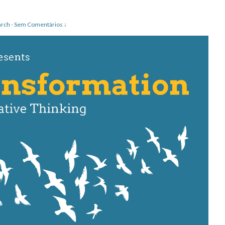
arch
-
Sem Comentários ↓