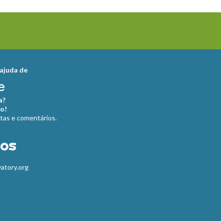
ajuda de
a?
o!
s e comentários.
os
atory.org