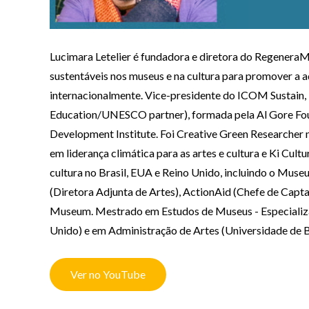
Lucimara Letelier é fundadora e diretora do Regenera
sustentáveis nos museus e na cultura para promover a ad
internacionalmente. Vice-presidente do ICOM Sustain,
Education/UNESCO partner), formada pela Al Gore Fo
Development Institute. Foi Creative Green Researcher n
em liderança climática para as artes e cultura e Ki Cul
cultura no Brasil, EUA e Reino Unido, incluindo o Muse
(Diretora Adjunta de Artes), ActionAid (Chefe de Cap
Museum. Mestrado em Estudos de Museus - Especializa
Unido) e em Administração de Artes (Universidade de 
Ver no YouTube