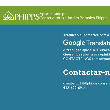
Apresentado por
Conservatório e Jardim Botânico Phipps
Tradução automática com a 
A tradução ajuda-o? É exact
Queremos saber a sua opiniã
CONTACTE-NOS com pergunta
Contactar-n
climatetoolkit@phipps.conserv
412-622-6914