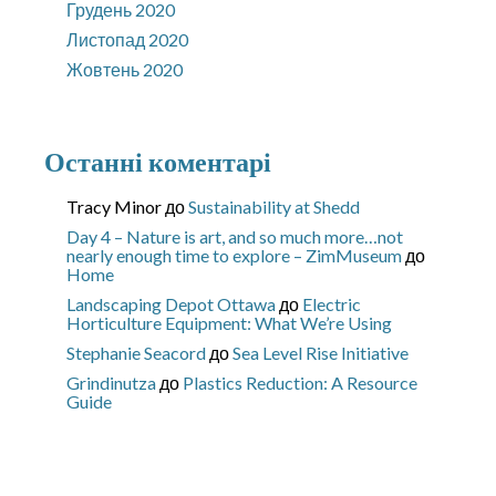
Грудень 2020
Листопад 2020
Жовтень 2020
Останні коментарі
Tracy Minor
до
Sustainability at Shedd
Day 4 – Nature is art, and so much more…not
nearly enough time to explore – ZimMuseum
до
Home
Landscaping Depot Ottawa
до
Electric
Horticulture Equipment: What We’re Using
Stephanie Seacord
до
Sea Level Rise Initiative
Grindinutza
до
Plastics Reduction: A Resource
Guide