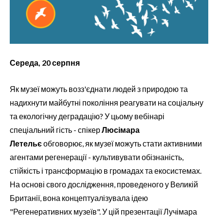
Середа, 20 серпня
Як музеї можуть возз'єднати людей з природою та
надихнути майбутні покоління реагувати на соціальну
та екологічну деградацію? У цьому вебінарі
спеціальний гість - спікер
Люсімара
Летельє
обговорює, як музеї можуть стати активними
агентами регенерації - культивувати обізнаність,
стійкість і трансформацію в громадах та екосистемах.
На основі свого дослідження, проведеного у Великій
Британії, вона концептуалізувала ідею
"Регенеративних музеїв". У цій презентації Лучімара