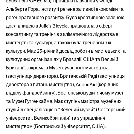
Education/ЮНЕСКО), пройшла навчання у Фонді
Альберта Гора, Інституті регенеративної економіки та
регенеративного розвитку. Була креативною зеленою
дослідницею в Julie's Bicycle, працювала в сфері
консалтингу та тренінгів з кліматичного лідерства в
мистецтві та культурі, а також була тренером з кі-
культури. Має 25-річний досвід роботи в мистецьких та
культурних організаціях у Бразилії, США та Великій
Британії, зокрема в Музеї сучасного мистецтва
(заступниця директора), Британській Раді (заступниця
директора з питань мистецтва), ActionAid (керівник
відділу фандрейзингу), Бостонському дитячому музеї
та Музеї Гуггенхайма. Має ступінь магістра музейних
студій зі спеціалізацією "Зелений музей" (Лестерський
університет, Великобританія) та з управління
мистецтвом (Бостонський університет, США).