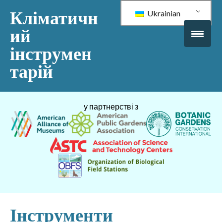
Кліматичн
Ukrainian
ий
інструмен
тарій
у партнерстві з
Інструменти