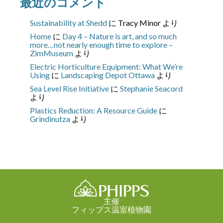
最近のコメント
Sustainability at Shedd
に
Tracy Minor
より
Home
に
Day 4 – Nature is art, and so much
more…not nearly enough time to explore –
ZimMuseum
より
Electric Horticulture Equipment: What We’re
Using
に
Landscaping Depot Ottawa
より
Sea Level Rise Initiative
に
Stephanie Seacord
より
Plastics Reduction: A Resource Guide
に
Grindinutza
より
主催
フィップス温室植物園