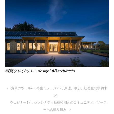
写真クレジット：designLAB architects.
‹
変革のツール6：再生ミュージアム-原理、事例、社会生態学的未
来
ウェビナー17：シンシナティ動植物園とのコミュニティ・ソーラ
ーへの取り組み
›