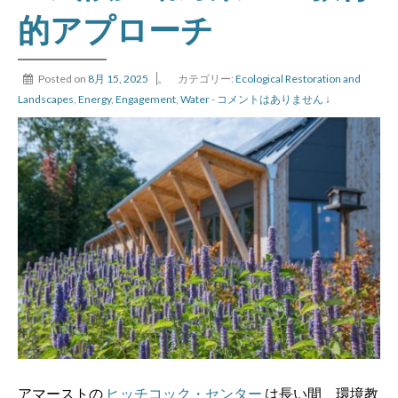
的アプローチ
Posted on
8月 15, 2025
。
カテゴリー:
Ecological Restoration and
Landscapes
,
Energy
,
Engagement
,
Water
-
コメントはありません ↓
アマーストの
ヒッチコック・センター
は長い間、環境教