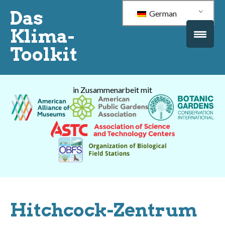
Das
German
Klima-
Toolkit
in Zusammenarbeit mit
Hitchcock-Zentrum