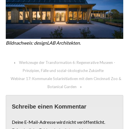
Bildnachweis: designLAB Architekten.
‹
Werkzeuge der Transformation 6: Regenerative Museen -
Prinzipien, Fälle und sozial-ökologische Zukünfte
Webinar 17: Kommunale Solarinitiativen mit dem Cincinnati Zoo &
Botanical Garden
›
Schreibe einen Kommentar
Deine E-Mail-Adresse wird nicht veröffentlicht.