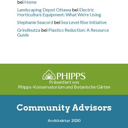
bei
Home
Landscaping Depot Ottawa
bei
Electric
Horticulture Equipment: What We’re Using
Stephanie Seacord
bei
Sea Level Rise Initiative
Grindinutza
bei
Plastics Reduction: A Resource
Guide
Präsentiert von
Phipps-Konservatorium und Botanische Gärten
Community Advisors
Architektur 2030