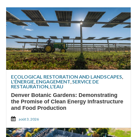
ECOLOGICAL RESTORATION AND LANDSCAPES
,
L'ÉNERGIE
,
ENGAGEMENT
,
SERVICE DE
RESTAURATION
,
L'EAU
Denver Botanic Gardens: Demonstrating
the Promise of Clean Energy Infrastructure
and Food Production
août 3, 2026