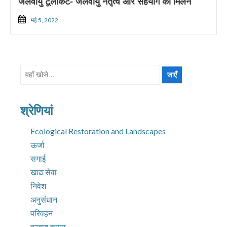
जलवायु टूलकिट- जलवायु नेतृत्व और सहयोग का मिलन
मई 5, 2022
निम्न
को
खोजें:
श्रेणियां
Ecological Restoration and Landscapes
ऊर्जा
सगाई
खाद्य सेवा
निवेश
अनुसंधान
परिवहन
बरबाद करना