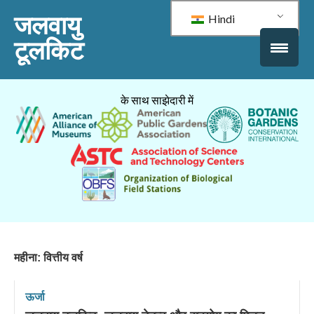
जलवायु
Hindi
टूलकिट
के साथ साझेदारी में
महीना:
वित्तीय वर्ष
ऊर्जा