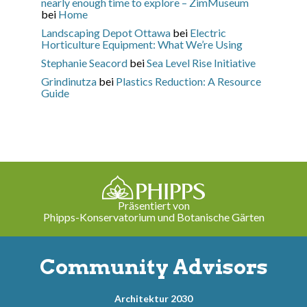
nearly enough time to explore – ZimMuseum
bei
Home
Landscaping Depot Ottawa
bei
Electric
Horticulture Equipment: What We’re Using
Stephanie Seacord
bei
Sea Level Rise Initiative
Grindinutza
bei
Plastics Reduction: A Resource
Guide
Präsentiert von
Phipps-Konservatorium und Botanische Gärten
Community Advisors
Architektur 2030