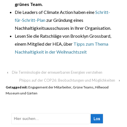
grünes Team.
Die Leaders of Climate Action haben eine
Schritt-
für-Schritt-Plan
zur Gründung eines
Nachhaltigkeitsausschusses in Ihrer Organisation.
Lesen Sie die Ratschläge von Brooklyn Grossbard,
einem Mitglied der HEA, über
Tipps zum Thema
Nachhaltigkeit in der Weihnachtszeit
‹
Die Terminologie der erneuerbaren Energien verstehen
Phipps auf der COP26: Beobachtungen und Möglichkeiten
›
Getagged mit:
Engagement der Mitarbeiter
,
Grüne Teams
,
Hillwood
Museum und Gärten
Suche
nach: