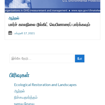
ஆற்றல்
மார்ச் காலநிலை டூல்கிட் வெபினாரைப் பார்க்கவும்
பங்குனி 17, 2021
தேட:
பிரிவுகள்
Ecological Restoration and Landscapes
ஆற்றல்
நிச்சயதார்த்தம்
உணவு சேவை