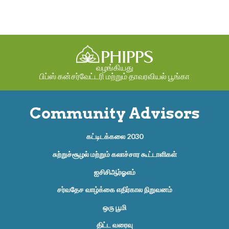
வழங்கியது
பிப்ஸ் கன்சர்வேட்டரி மற்றும் தாவரவியல் பூங்கா
Community Advisors
கட்டிடக்கலை 2030
சுற்றுச்சூழல் மற்றும் கலாச்சார கூட்டாளிகள்
ஐசிசிஆர்ஓஎம்
சர்வதேச வாழ்க்கை எதிர்கால நிறுவனம்
ஒரு பூமி
திட்ட வரைவு