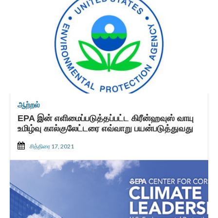
ஆற்றல்
EPA இன் எளிமைப்படுத்தப்பட்ட கிரீன்ஹவுஸ் வாயு
உமிழ்வு கால்குலேட்டரை எவ்வாறு பயன்படுத்துவது
சித்திரை 17, 2021