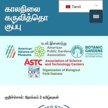
காலநிலை
Tamil
கருவித்தொ
குப்பு
உடன் இணைந்து
குறிச்சொல்:
நோக்கம் 2 உமிழ்வுகள்