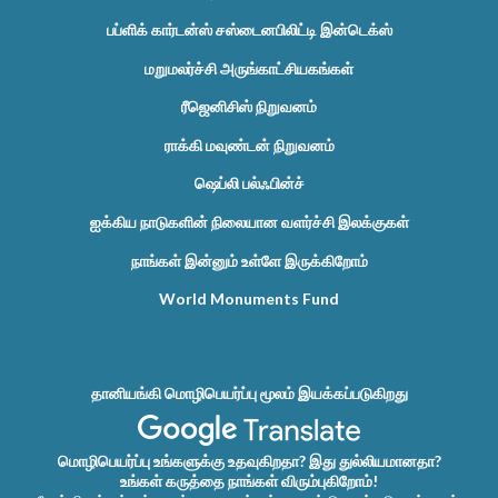
பப்ளிக் கார்டன்ஸ் சஸ்டைனபிலிட்டி இன்டெக்ஸ்
மறுமலர்ச்சி அருங்காட்சியகங்கள்
ரீஜெனிசிஸ் நிறுவனம்
ராக்கி மவுண்டன் நிறுவனம்
ஷெப்லி பல்ஃபின்ச்
ஐக்கிய நாடுகளின் நிலையான வளர்ச்சி இலக்குகள்
நாங்கள் இன்னும் உள்ளே இருக்கிறோம்
World Monuments Fund
தானியங்கி மொழிபெயர்ப்பு மூலம் இயக்கப்படுகிறது
மொழிபெயர்ப்பு உங்களுக்கு உதவுகிறதா? இது துல்லியமானதா?
உங்கள் கருத்தை நாங்கள் விரும்புகிறோம்!