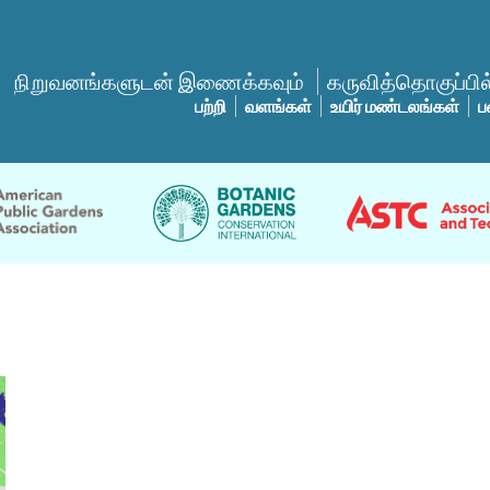
நிறுவனங்களுடன் இணைக்கவும்
கருவித்தொகுப்பில்
பற்றி
வளங்கள்
உயிர் மண்டலங்கள்
ப