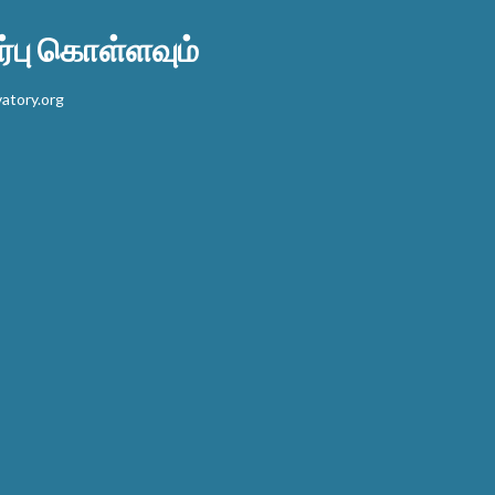
பு கொள்ளவும்
atory.org