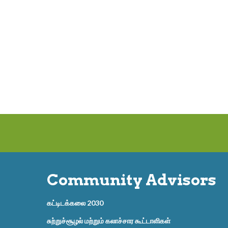
Community Advisors
கட்டிடக்கலை 2030
சுற்றுச்சூழல் மற்றும் கலாச்சார கூட்டாளிகள்