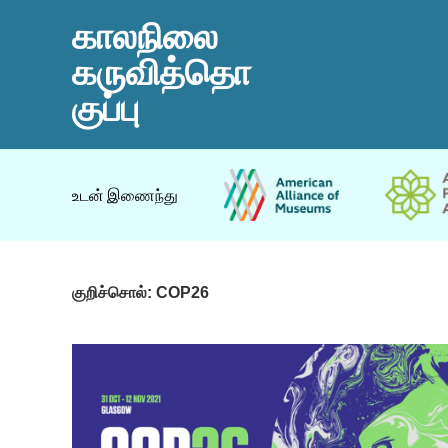
காலநிலை
கருவித்தொ
குப்பு
உடன் இணைந்து
குறிச்சொல்:
COP26