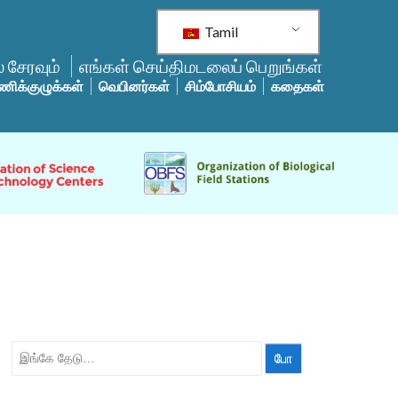
Tamil
 சேரவும்
எங்கள் செய்திமடலைப் பெறுங்கள்
ணிக்குழுக்கள்
வெபினர்கள்
சிம்போசியம்
கதைகள்
தேட: