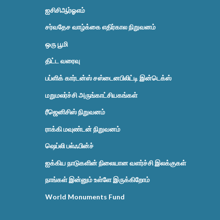
ஐசிசிஆர்ஓஎம்
சர்வதேச வாழ்க்கை எதிர்கால நிறுவனம்
ஒரு பூமி
திட்ட வரைவு
பப்ளிக் கார்டன்ஸ் சஸ்டைனபிலிட்டி இன்டெக்ஸ்
மறுமலர்ச்சி அருங்காட்சியகங்கள்
ரீஜெனிசிஸ் நிறுவனம்
ராக்கி மவுண்டன் நிறுவனம்
ஷெப்லி பல்ஃபின்ச்
ஐக்கிய நாடுகளின் நிலையான வளர்ச்சி இலக்குகள்
நாங்கள் இன்னும் உள்ளே இருக்கிறோம்
World Monuments Fund