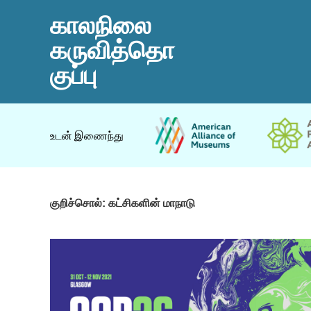
காலநிலை
கருவித்தொ
குப்பு
உடன் இணைந்து
குறிச்சொல்:
கட்சிகளின் மாநாடு