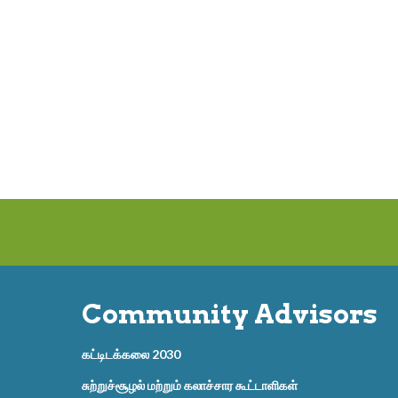
Community Advisors
கட்டிடக்கலை 2030
சுற்றுச்சூழல் மற்றும் கலாச்சார கூட்டாளிகள்