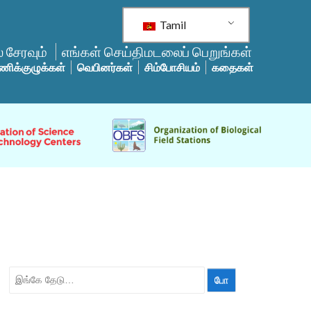
Tamil
 சேரவும்
எங்கள் செய்திமடலைப் பெறுங்கள்
ணிக்குழுக்கள்
வெபினர்கள்
சிம்போசியம்
கதைகள்
தேட: