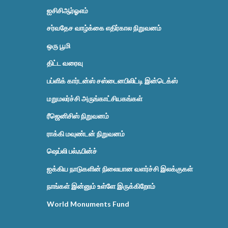
ஐசிசிஆர்ஓஎம்
சர்வதேச வாழ்க்கை எதிர்கால நிறுவனம்
ஒரு பூமி
திட்ட வரைவு
பப்ளிக் கார்டன்ஸ் சஸ்டைனபிலிட்டி இன்டெக்ஸ்
மறுமலர்ச்சி அருங்காட்சியகங்கள்
ரீஜெனிசிஸ் நிறுவனம்
ராக்கி மவுண்டன் நிறுவனம்
ஷெப்லி பல்ஃபின்ச்
ஐக்கிய நாடுகளின் நிலையான வளர்ச்சி இலக்குகள்
நாங்கள் இன்னும் உள்ளே இருக்கிறோம்
World Monuments Fund