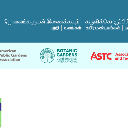
நிறுவனங்களுடன் இணைக்கவும்
கருவித்தொகுப்பில்
பற்றி
வளங்கள்
உயிர் மண்டலங்கள்
ப