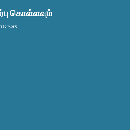
பு கொள்ளவும்
atory.org